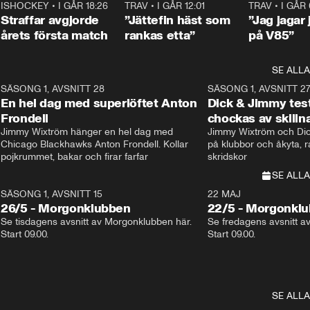
 18:52
7
ISHOCKEY
•
I GÅR 18:26
2:19
TRAV
•
I GÅR 12:01
5:16
TRAV
•
I GÅR 
Straffar avgjorde
”Jättefin häst som
”Jag jagar 
årets första match
rankas etta”
på V85”
SE ALLA
8
SÄSONG 1, AVSNITT 28
20:38
SÄSONG 1, AVSNITT 2
Plus
En hel dag med superlöftet Anton
Dick & Jimmy test
Frondell
chockas av skill
Jimmy Wixtröm hänger en hel dag med 
Jimmy Wixtröm och Dick
Chicago Blackhawks Anton Frondell. Kollar 
på klubbor och åkyta, r
pojkrummet, bakar och firar farfar
skridskor 
SE ALLA
SÄSONG 1, AVSNITT 15
22 MAJ
26/5 - Morgonklubben
22/5 - Morgonkl
Se tisdagens avsnitt av Morgonklubben här. 
Se fredagens avsnitt a
Start 09.00. 
Start 09.00. 
SE ALLA