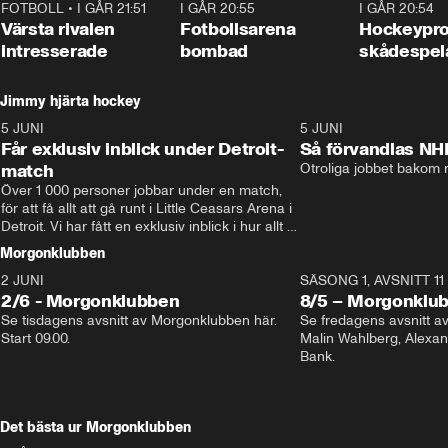
FOTBOLL
•
I GÅR 21:51
0:31
I GÅR 20:55
0:29
I GÅR 20:54
Värsta rivalen
Fotbollsarena
Hockeyprof
intresserade
bombad
skådespel
Jimmy hjärta hockey
5 JUNI
11:14
5 JUNI
Får exklusiv inblick under Detroit-
Så förvandlas NH
match
Otroliga jobbet bakom r
Över 1 000 personer jobbar under en match, 
för att få allt att gå runt i Little Ceasars Arena i 
Detroit. Vi har fått en exklusiv inblick i hur allt 
fungerar inför och under match i världens 
Morgonklubben
bästa hockeyliga
2 JUNI
SÄSONG 1, AVSNITT 11
2/6 - Morgonklubben
8/5 – Morgonklu
Se tisdagens avsnitt av Morgonklubben här. 
Se fredagens avsnitt 
Start 09.00. 
Malin Wahlberg, Alexa
Bank. 
Det bästa ur Morgonklubben