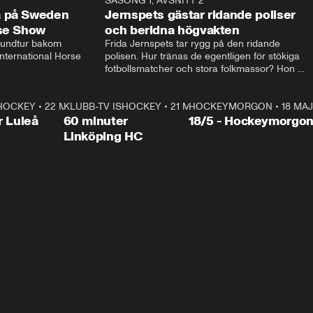
14:14
SÄSONG 1, AVSNITT 2
24:5
a på Sweden
Jernspets gästar ridande poliser
rse Show
och beridna högvakten
rundtur bakom 
Frida Jernspets tar rygg på den ridande 
ternational Horse 
polisen. Hur tränas de egentligen för stökiga 
fotbollsmatcher och stora folkmassor? Hon 
hälsar även på hos beridna högvakten, som 
den här dagen ska byta av högvakten, som 
SHOCKEY
1:00:28
•
22 MAJ
KLUBB-TV ISHOCKEY
vaktar slottet.
1:00:18
•
21 MAJ
HOCKEYMORGON
•
18 MAJ
Plus
r Luleå
60 minuter
18/5 - Hockeymorgo
Linköping HC