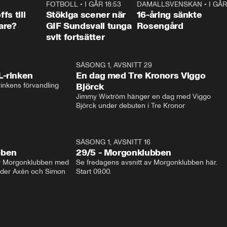
0:23
FOTBOLL
•
I GÅR 18:53
1:44
DAMALLSVENSKAN
•
I GÅR
0:4
fs till
Stökiga scener när
16-åring sänkte
are?
GIF Sundsvall tunga
Rosengård
svit fortsätter
1:04
SÄSONG 1, AVSNITT 29
17:3
L-rinken
En dag med Tre Kronors Viggo
inkens förvandling
Björck
Jimmy Wixtröm hänger en dag med Viggo 
Björck under debuten i Tre Kronor
SÄSONG 1, AVSNITT 16
bben
29/5 - Morgonklubben
av Morgonklubben med 
Se fredagens avsnitt av Morgonklubben här. 
nder Axén och Simon 
Start 09.00. 