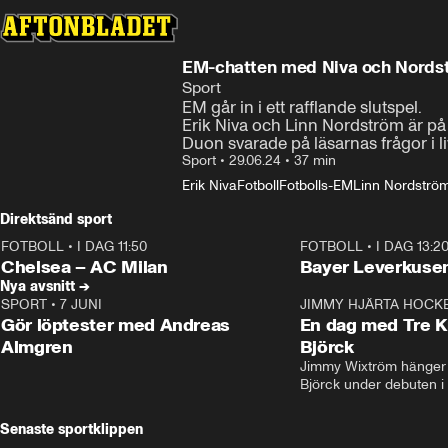
EM-chatten med Niva och Nords
Sport
EM går in i ett rafflande slutspel.

Erik Niva och Linn Nordström är på p
Duon svarade på läsarnas frågor i li
Sport
•
29.06.24
•
37 min
Erik Niva
Fotboll
Fotbolls-EM
Linn Nordströ
Direktsänd sport
FOTBOLL
•
I DAG 11:50
FOTBOLL
•
I DAG 13:2
Plus
Plus
Chelsea – AC Milan
Bayer Leverkusen
Nya avsnitt →
SPORT
•
7 JUNI
16:36
JIMMY HJÄRTA HOCK
Gör löptester med Andreas
En dag med Tre K
Almgren
Björck
Jimmy Wixtröm hänger 
Björck under debuten i
Senaste sportklippen