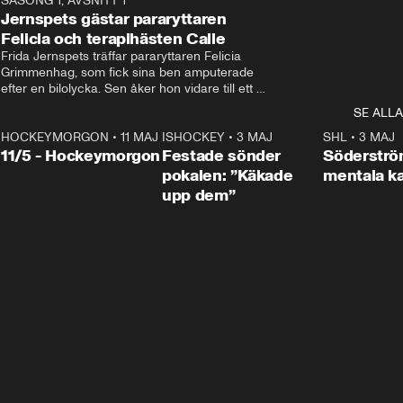
0
SÄSONG 1, AVSNITT 1
25:12
Jernspets gästar pararyttaren
Felicia och terapihästen Calle
Frida Jernspets träffar pararyttaren Felicia 
Grimmenhag, som fick sina ben amputerade 
efter en bilolycka. Sen åker hon vidare till ett 
vård- och omsorgsboende med den 76 
SE ALLA
centimeter höga terapihästen Calle.
HOCKEYMORGON
•
11 MAJ
ISHOCKEY
•
3 MAJ
0:22
SHL
•
3 MAJ
n
11/5 - Hockeymorgon
Festade sönder
Söderströ
pokalen: ”Käkade
mentala 
upp dem”