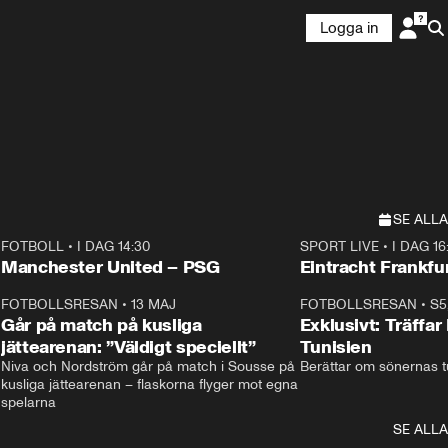
Logga in
SE ALLA
FOTBOLL
•
I DAG 14:30
SPORT LIVE
•
I DAG 16
Plus
Plus
Manchester United – PSG
Eintracht Frankfu
3
FOTBOLLSRESAN
•
13 MAJ
33:19
FOTBOLLSRESAN
•
S5
Går på match på kusliga
Exklusivt: Träffar
jättearenan: ”Väldigt speciellt”
Tunisien
Niva och Nordström går på match i Sousse på 
Berättar om sönernas tu
kusliga jättearenan – flaskorna flyger mot egna 
spelarna 
SE ALLA