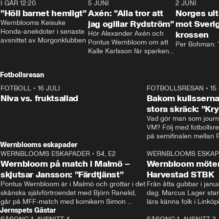
I GÅR 12:20
1:14
5 JUNI
0:44
2 JUNI
”Höll barnet hemligt”
Axén: ”Alla tror att
Norges ul
Wernblooms Keisuke 
jag ogillar Rydström”
mot Sverig
Honda-anekdoter i senaste 
Hör Alexander Axén och 
krossen
avsnittet av Morgonklubben
Pontus Wernbloom om att 
Per Bohman: ”
Kalle Karlsson får sparken 
från Bajen och att Henrik 
Rydström tar över
Fotbollsresan
FOTBOLL
•
16 JULI
0:44
FOTBOLLSRESAN
•
15
Niva vs. fruktsallad
Bakom kulisserna
stora skräck: ”Kr
Vad gör man som journa
VM? Följ med fotbollsr
Wernblooms eskapader
WERNBLOOMS ESKAPADER
•
S4, E2
38:23
WERNBLOOMS ESKAP
Wernbloom på match i Malmö –
Wernbloom möter
skjutsar Jansson: ”Färdtjänst”
Harvestad STBK
Pontus Wernbloom är i Malmö och grottar i det 
Från åtta gubbar i januar
skånska självförtroendet med Björn Ranelid, 
dag. Marcus Lager starta
går på MFF-match med komikern Simon 
lära känna folk i Linköp
Jernspets Gästar
”Chippen” Svensson och hjälper skadade 
STBK en institution – o