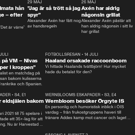
0:26
29 MAJ
0:30
26 MAJ
0:3
timata hån
”Jag är så trött så jag
Axén har aldrig
e – efter
spyr”
någonsin grillat
Alexander Axén har fått nog 
Alexander Axén påstår att 
av handsregeln
han aldrig någonsin i sitt liv 
Det är värre”
har grillat
 JULI
36:52
FOTBOLLSRESAN
•
14 JULI
0:3
 på VM – Nivas
Haaland orsakade raccoonboom
yper i kroppen”
Vi hittade Haalands tvättbjörn! Hur mycket 
hade du betalat för den?
list en matchdag på 
esan bakom kulisserna 
på semifinalen mellan Frankrike och Spanien. 
ADER
•
S4, E1
32:14
WERNBLOOMS ESKAPADER
•
S3, E4
33:1
Plus
 eldsjälen bakom
Wernbloom besöker Örgryte IS
En personlig och humoristisk inblick i ÖIS 
vardag – från frukostgruppens haveri till 
i 2021 till 75 spelare i 
tränare Addes kamp mot cancer och laget 
de ett 35+-lag för att 
som siktar mot Allsvenskan.
ing. Nu är Harvestad 
ch Wernbloom kliver 