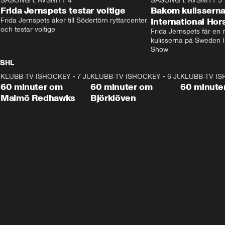
SÄSONG 1, AVSNITT 4
stjärnbacken Pontus Jansson hem. 
13:37
rakt in i värmen.
SÄSONG 1, AVSNITT 3
Frida Jernspets testar voltige
Bakom kulissern
Frida Jernspets åker till Södertörn ryttarcenter 
International Ho
och testar voltige
Frida Jernspets får en 
kulisserna på Sweden In
Show
SHL
KLUBB-TV ISHOCKEY
1:02:53
•
7 JUNI
KLUBB-TV ISHOCKEY
1:00:59
•
6 JUNI
KLUBB-TV I
Plus
Plus
60 minuter om
60 minuter om
60 minute
Malmö Redhawks
Björklöven