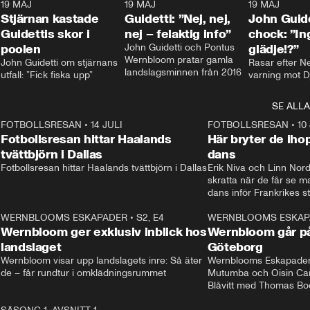
1
19 MAJ
0:43
19 MAJ
0:39
19 MAJ
Stjärnan kastade
Guidetti: ”Nej, nej,
John Guide
Guidettis skor i
nej – felaktig info”
chock: ”I
poolen
John Guidetti och Pontus 
glädje!?”
Wernbloom pratar gamla 
John Guidetti om stjärnans 
Rasar efter N
landslagsminnen från 2016
utfall: ”Fick fiska upp”
varning mot D
SE ALLA
8
FOTBOLLSRESAN
•
14 JULI
41:35
FOTBOLLSRESAN
•
10
Fotbollsresan hittar Haalands
Här bryter de ih
tvättbjörn i Dallas
dans
Fotbollsresan hittar Haalands tvättbjörn i Dallas
Erik Niva och Linn Nord
skratta när de får se 
dans inför Frankrikes st
VM-kvartsfinalen. 
4
WERNBLOOMS ESKAPADER
•
S2, E4
24:20
WERNBLOOMS ESKAP
Plus
Wernbloom ger exklusiv inblick hos
Wernbloom går på
landslaget
Göteborg
Wernbloom visar upp landslagets inre: Så äter 
Wernblooms Eskapader:
de – får rundtur i omklädningsrummet
Mutumba och Oisin Cant
Blåvitt med Thomas Bo