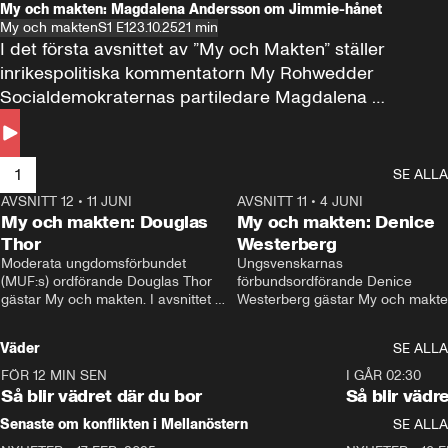
My och makten: Magdalena Andersson om Jimmie-hånet
My och makten
S1 E1
23.10.25
21 min
I det första avsnittet av ”My och Makten” ställer 
inrikespolitiska kommentatorn My Rohwedder 
Socialdemokraternas partiledare Magdalena 
Andersson till svars.
1
SE ALLA
AVSNITT 12
•
11 JUNI
26:27
AVSNITT 11
•
4 JUNI
2
My och makten: Douglas
My och makten: Denice
Thor
Westerberg
Moderata ungdomsförbundet 
Ungsvenskarnas 
(MUF:s) ordförande Douglas Thor 
förbundsordförande Denice 
gästar My och makten. I avsnittet 
Westerberg gästar My och makten.
diskuteras tonårsutvisningarna och 
avsnittet diskuteras migrationsfrå
hur Moderaterna ska locka väljare till 
och hur SD ska locka kvinnliga 
Väder
SE ALLA
valet i höst. 
väljare. 
FÖR 12 MIN SEN
1:06
I GÅR 02:30
Så blir vädret där du bor
Så blir vädr
Senaste om konflikten i Mellanöstern
SE ALLA