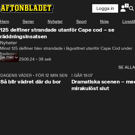
Logga in
Hem
Serier
Nyheter
Sport
Nöje
Livsstil
125 delfiner strandade utanför Cape cod – se
räddningsinsatsen
Minst 125 delfiner blev strandade i lågvattnet

Nyheter
 utanför Cape Cod under fredagen.
Minst 125 delfiner blev strandade i lågvattnet utanför Cape Cod under 
fredagen.
Se mer
Nyheter
•
29.06.24
•
38 sek
SE ALLA
DAGENS VÄDER
•
FÖR 12 MIN SEN
1:06
I GÅR 19:07
Så blir vädret där du bor
Dramatiska scenen – me
mirakulöst slut