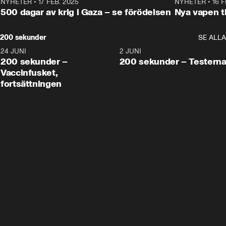
NYHETER
•
17 FEB. 2025
0:45
NYHETER
•
16 F
500 dagar av krig i Gaza – se förödelsen
Nya vapen ti
200 sekunder
SE ALLA
24 JUNI
5:00
2 JUNI
200 sekunder –
200 sekunder – Testern
Vaccinfusket,
fortsättningen