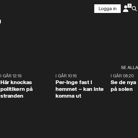
Logga in
g
SE ALLA
2
I GÅR 12:19
0:45
I GÅR 10:16
1:26
I GÅR 08:20
Här knockas
Per-Inge fast i
Se de nya 
politikern på
hemmet – kan inte
på solen
stranden
komma ut