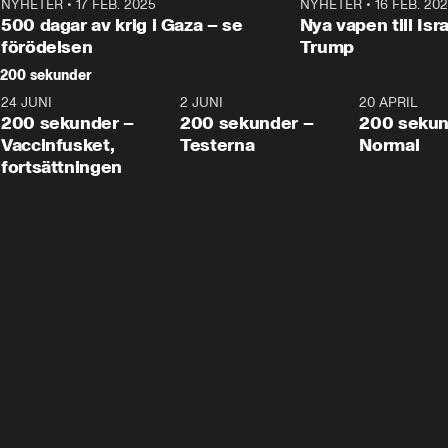
NYHETER
•
17 FEB. 2025
0:45
NYHETER
•
16 FEB. 20
500 dagar av krig i Gaza – se
Nya vapen till Isr
förödelsen
Trump
200 sekunder
24 JUNI
5:00
2 JUNI
4:23
20 APRIL
200 sekunder –
200 sekunder –
200 sekun
Vaccinfusket,
Testerna
Normal
fortsättningen