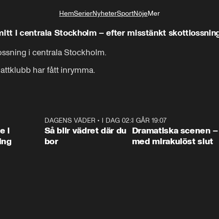
Hem
Serier
Nyheter
Sport
Nöje
Mer
Livsstil
mitt i centrala Stockholm – efter misstänkt skottlossnin
-mellan Mästersamuellsgatan och 

ossning i centrala Stockholm.

Regeringsgatan i centrala Stockholm-
nattklubb har fått inrymma.
0:47
DAGENS VÄDER
•
I DAG 02:30
1:06
I GÅR 19:07
0:4
e i
Så blir vädret där du
Dramatiska scenen –
ing
bor
med mirakulöst slut