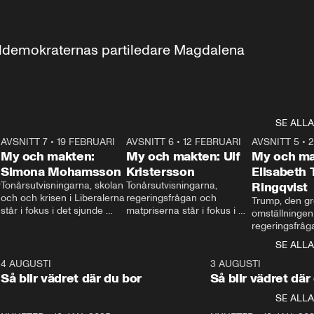
aldemokraternas partiledare Magdalena 
SE ALLA
7
AVSNITT 7
•
19 FEBRUARI
24:30
AVSNITT 6
•
12 FEBRUARI
27:30
AVSNITT 5
•
My och makten:
My och makten: Ulf
My och ma
Simona Mohamsson
Kristersson
Elisabeth
 
Tonårsutvisningarna, skolan 
Tonårsutvisningarna, 
Ringqvist
och och krisen i Liberalerna 
regeringsfrågan och 
Trump, den gr
står i fokus i det sjunde 
matpriserna står i fokus i 
omställningen
avsnittet av ”My och 
det sjätte avsnittet av ”My 
regeringsfråga
makten”. Se när 
och makten”. Se när 
centrum i det 
SE ALLA
Aftonbladets inrikespolitiska 
Aftonbladets inrikespolitiska 
avsnittet av ”
kommentator My 
kommentator My 
6
4 AUGUSTI
1:06
3 AUGUSTI
Makten”. Se nä
Rohwedder ställer 
Rohwedder ställer 
Så blir vädret där du bor
Så blir vädret där
Aftonbladets in
utbildnings- och 
statsminister Ulf Kristersson 
kommentator 
SE ALLA
integrationsminister Simona 
till svars.
Rohwedder stäl
Mohamsson till svars.