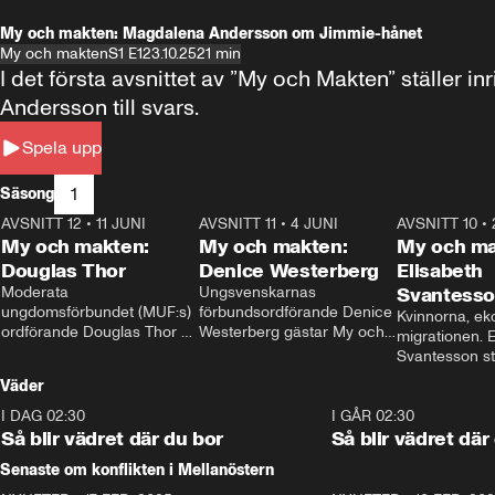
My och makten: Magdalena Andersson om Jimmie-hånet
My och makten
S1 E1
23.10.25
21 min
I det första avsnittet av ”My och Makten” ställe
Andersson till svars.
Spela upp
1
Säsong
AVSNITT 12
•
11 JUNI
26:27
AVSNITT 11
•
4 JUNI
23:40
AVSNITT 10
•
My och makten:
My och makten:
My och ma
Douglas Thor
Denice Westerberg
Elisabeth
Moderata 
Ungsvenskarnas 
Svantess
ungdomsförbundet (MUF:s) 
förbundsordförande Denice 
Kvinnorna, ek
ordförande Douglas Thor 
Westerberg gästar My och 
migrationen. E
gästar My och makten. I 
makten. I avsnittet 
Svantesson stäl
avsnittet diskuteras 
diskuteras migrationsfrågan 
när finansmini
Väder
tonårsutvisningarna och hur 
och hur SD ska locka 
Moderaterna ska locka 
kvinnliga väljare. 
I DAG 02:30
1:06
I GÅR 02:30
väljare till valet i höst. 
Så blir vädret där du bor
Så blir vädret där
Senaste om konflikten i Mellanöstern