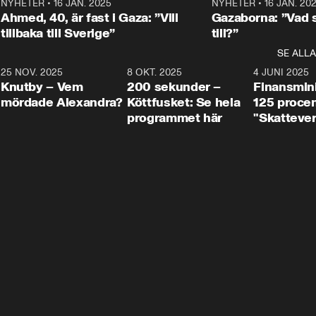
Centerpartiets
2
NYHETER
•
16 JAN. 2025
1:01
NYHETER
•
16 JAN. 20
Thand Ring till
Ahmed, 40, är fast i Gaza: ”Vill
Gazaborna: ”Vad s
tillbaka till Sverige”
till?”
SE ALLA
3
25 NOV. 2025
31:05
8 OKT. 2025
4:29
4 JUNI 2025
Knutby – Vem
200 sekunder –
Finansmin
mördade Alexandra?
Köttfusket: Se hela
125 procent
programmet här
"Skattever
viktig uppg