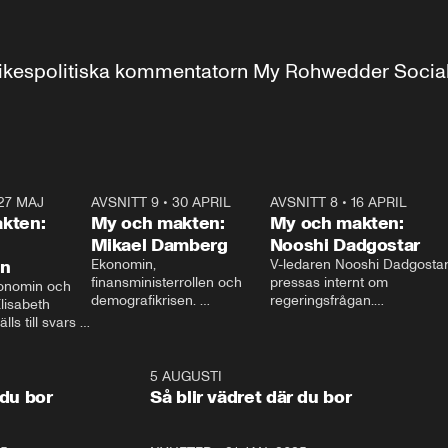
r inrikespolitiska kommentatorn My Rohwedder Soci
27 MAJ
3:51
AVSNITT 9
•
30 APRIL
24:00
AVSNITT 8
•
16 APRIL
25:1
kten:
My och makten:
My och makten:
Mikael Damberg
Nooshi Dadgostar
on
Ekonomin, 
V-ledaren Nooshi Dadgostar
finansministerrollen och 
pressas internt om 
onomin och 
demografikrisen. 
regeringsfrågan.

lisabeth 
Oppositionen ställs till svars 
I Aftonbladets 
ls till svars 
när Socialdemokraternas 
partiledarutfrågning ”My 
stern gästar 
Mikael Damberg gästar My 
och Makten” sätter hon ner 
My och Makten. 
och Makten. 
foten mot kritikerna:

1:06
5 AUGUSTI
1:0
– Vi ställer upp i val. Ska vi 
 du bor
Så blir vädret där du bor
vara med så sitter vi förstås 