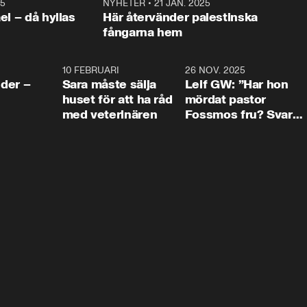
25
1:22
NYHETER
•
21 JAN. 2025
0:5
ael – då hyllas
Här återvänder palestinska
fångarna hem
4:24
10 FEBRUARI
4:13
26 NOV. 2025
8:1
der –
Sara måste sälja
Leif GW: ”Har hon
huset för att ha råd
mördat pastor
med veterinären
Fossmos fru? Svar
nej.”