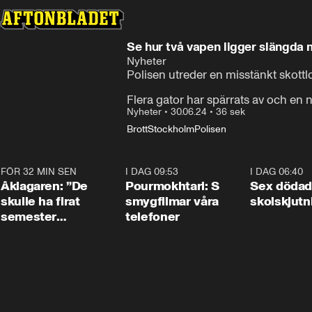
Se hur två vapen ligger slängda 
Nyheter
Polisen utreder en misstänkt skottl
Flera gator har spärrats av och en 
Nyheter
•
30.06.24
•
36 sek
Brott
Stockholm
Polisen
FÖR 32 MIN SEN
1:54
I DAG 09:53
1:36
I DAG 06:40
Åklagaren: ”De
Pourmokhtari: S
Sex dödad
skulle ha firat
smygfilmar våra
skolskjutn
semester
telefoner
tillsammans”