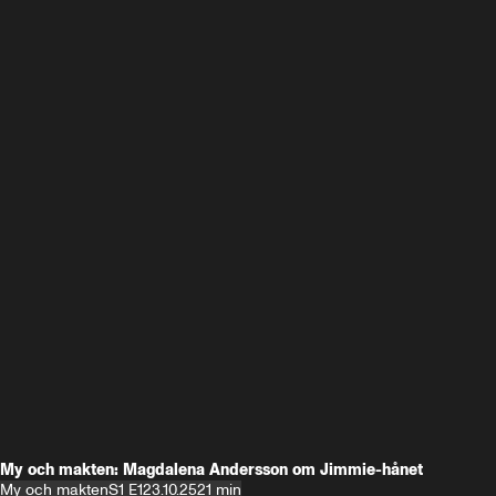
My och makten: Magdalena Andersson om Jimmie-hånet
My och makten
S1 E1
23.10.25
21 min