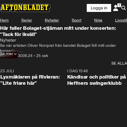
Logga in
Hem
Serier
Nyheter
Sport
Nöje
Livsstil
Här faller Bolaget-stjärnan mitt under konserten:
"Tack för ikväll"
Nyheter
Se när artisten Oliver Norqvist från bandet Bolaget föll mitt under 
konserten. 

Se mer
Nyheter
•
30.06.24
•
25 sek
Hälsningen från sjukhussängen.
SE ALLA
23 JULI
2:02
I DAG 13:46
Lyxmäklaren på Rivieran:
Kändisar och politiker på
"Lite friare här"
Heffners swingerklubb