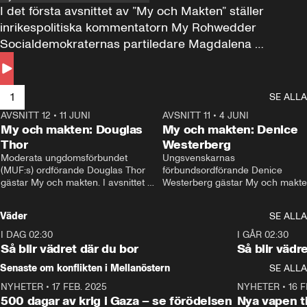
I det första avsnittet av ”My och Makten” ställer 
inrikespolitiska kommentatorn My Rohwedder 
Socialdemokraternas partiledare Magdalena 
Andersson till svars.
1
SE ALLA
AVSNITT 12
•
11 JUNI
26:27
AVSNITT 11
•
4 JUNI
2
My och makten: Douglas
My och makten: Denice
Thor
Westerberg
Moderata ungdomsförbundet 
Ungsvenskarnas 
(MUF:s) ordförande Douglas Thor 
förbundsordförande Denice 
gästar My och makten. I avsnittet 
Westerberg gästar My och makten.
diskuteras tonårsutvisningarna och 
avsnittet diskuteras migrationsfrå
hur Moderaterna ska locka väljare till 
och hur SD ska locka kvinnliga 
Väder
SE ALLA
valet i höst. 
väljare. 
I DAG 02:30
1:06
I GÅR 02:30
Så blir vädret där du bor
Så blir vädr
Senaste om konflikten i Mellanöstern
SE ALLA
NYHETER
•
17 FEB. 2025
0:45
NYHETER
•
16 F
500 dagar av krig i Gaza – se förödelsen
Nya vapen ti