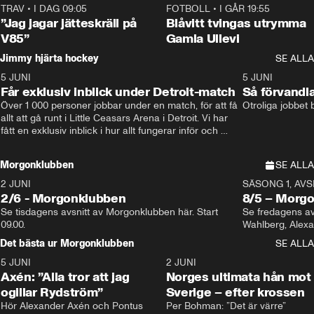
TRAV
•
I DAG 09:05
1:06
FOTBOLL
•
I GÅR 19:55
”Jag jagar jätteskräll på
Blåvitt tvingas utrymma
V85”
Gamla Ullevi
Jimmy hjärta hockey
SE ALLA
5 JUNI
11:14
5 JUNI
Får exklusiv inblick under Detroit-match
Så förvandl
Över 1 000 personer jobbar under en match, för att få 
Otroliga jobbet
allt att gå runt i Little Ceasars Arena i Detroit. Vi har 
fått en exklusiv inblick i hur allt fungerar inför och 
under match i världens bästa hockeyliga
Morgonklubben
SE ALLA
2 JUNI
SÄSONG 1, AVSN
2/6 - Morgonklubben
8/5 – Morg
Se tisdagens avsnitt av Morgonklubben här. Start 
Se fredagens av
09.00. 
Det bästa ur Morgonklubben
SE ALLA
5 JUNI
0:44
2 JUNI
Axén: ”Alla tror att jag
Norges ultimata hån mot
ogillar Rydström”
Sverige – efter krossen
Hör Alexander Axén och Pontus 
Per Bohman: ”Det är värre”