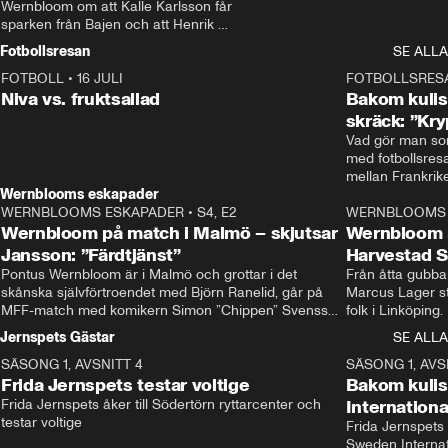
Wernbloom om att Kalle Karlsson får 
sparken från Bajen och att Henrik 
Rydström tar över
Fotbollsresan
SE ALLA
FOTBOLL
•
16 JULI
0:44
FOTBOLLSRES
Niva vs. fruktsallad
Bakom kulis
skräck: ”Kry
Vad gör man som
med fotbollsres
Wernblooms eskapader
WERNBLOOMS ESKAPADER
•
S4, E2
38:23
WERNBLOOMS 
Wernbloom på match i Malmö – skjutsar
Wernbloom 
Jansson: ”Färdtjänst”
Harvestad 
Pontus Wernbloom är i Malmö och grottar i det 
Från åtta gubbar 
skånska självförtroendet med Björn Ranelid, går på 
Marcus Lager sta
MFF-match med komikern Simon ”Chippen” Svensson 
folk i Linköping
och hjälper skadade stjärnbacken Pontus Jansson 
och Wernbloom kl
Jernspets Gästar
SE ALLA
hem. 
SÄSONG 1, AVSNITT 4
13:37
SÄSONG 1, AVS
Frida Jernspets testar voltige
Bakom kuli
Frida Jernspets åker till Södertörn ryttarcenter och 
Internation
testar voltige
Frida Jernspets 
Sweden Interna