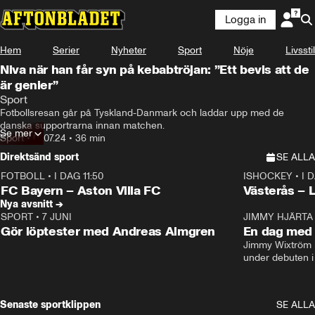
Logga in
Hem
Serier
Nyheter
Sport
Nöje
Livsstil
Niva när han får syn på kebabtröjan: ”Ett bevis att de
är genier”
Sport
Fotbollsresan går på Tyskland-Danmark och laddar upp med de 
danska supportrarna innan matchen.
Se mer
Sport
•
01.07.24
•
36 min
Direktsänd sport
SE ALLA
FOTBOLL
•
I DAG 11:50
ISHOCKEY
•
I 
Plus
Plus
FC Bayern – Aston Villa FC
Västerås – 
Nya avsnitt →
SPORT
•
7 JUNI
16:36
JIMMY HJÄRTA
Gör löptester med Andreas Almgren
En dag med 
Jimmy Wixtröm 
under debuten i
Senaste sportklippen
SE ALLA