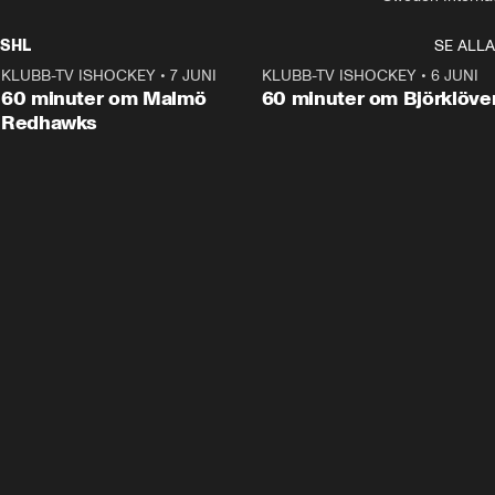
SHL
SE ALLA
KLUBB-TV ISHOCKEY
•
7 JUNI
1:02:53
KLUBB-TV ISHOCKEY
•
6 JUNI
1:0
Plus
60 minuter om Malmö
60 minuter om Björklöve
Redhawks