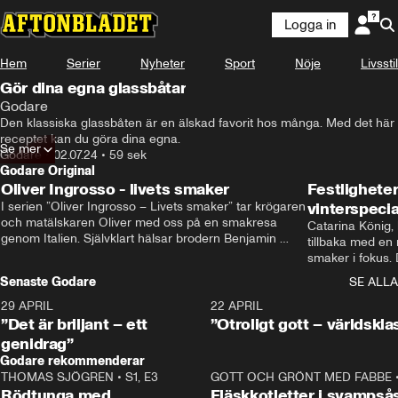
Logga in
Hem
Serier
Nyheter
Sport
Nöje
Livsstil
Gör dina egna glassbåtar
Godare
Den klassiska glassbåten är en älskad favorit hos många. Med det här 
receptet kan du göra dina egna.
Se mer
Godare
•
02.07.24
•
59 sek
Godare Original
Oliver Ingrosso - livets smaker
Festlighete
I serien ”Oliver Ingrosso – Livets smaker” tar krögaren 
vinterspecia
och matälskaren Oliver med oss på en smakresa 
Catarina König, 
genom Italien. Självklart hälsar brodern Benjamin 
tillbaka med en
Ingrosso på i Rom.
smaker i fokus. D
julfavoriter och 
Senaste Godare
SE ALLA
succé.
29 APRIL
0:50
22 APRIL
”Det är briljant – ett
”Otroligt gott – världskla
genidrag”
Godare rekommenderar
THOMAS SJÖGREN
•
S1, E3
13:56
GOTT OCH GRÖNT MED FABBE
Rödtunga med
Fläskkotletter i svampså