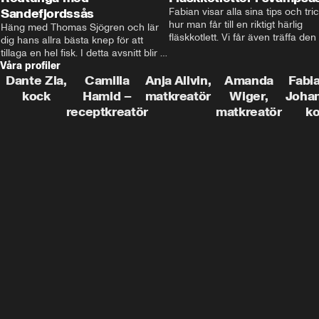
Sandefjordssås
Fabian visar alla sina tips och tric
hur man får till en riktigt härlig 
Häng med Thomas Sjögren och lär 
fläskkotlett. Vi får även träffa den 
dig hans allra bästa knep för att 
före detta schlagerkungen Fredrik
tillaga en hel fisk. I detta avsnitt blir 
som lämnat stan och sadlat om till
Våra profiler
de helstekt rödtunga med 
grisbonde på Gotland.
sandefjordssås och en magisk sallad 
Dante Zia,
Camilla
Anja Allvin,
Amanda
Fabia
på pepparrot och äpple.
kock
Hamid –
matkreatör
Wiger,
Joha
receptkreatör
matkreatör
k