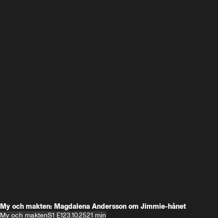
My och makten: Magdalena Andersson om Jimmie-hånet
My och makten
S1 E1
23.10.25
21 min