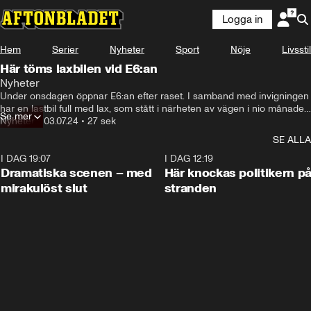
Logga in
Hem
Serier
Nyheter
Sport
Nöje
Livsstil
Här töms laxbilen vid E6:an
Nyheter
Under onsdagen öppnar E6:an efter raset. I samband med invigningen 
har en lastbil full med lax, som stått i närheten av vägen i nio månader, 
Se mer
fått saneras.
Nyheter
•
03.07.24
•
27 sek
SE ALLA
I DAG 19:07
0:42
I DAG 12:19
Dramatiska scenen – med
Här knockas politikern p
mirakulöst slut
stranden