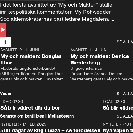
I det första avsnittet av ”My och Makten” ställer 
inrikespolitiska kommentatorn My Rohwedder 
Socialdemokraternas partiledare Magdalena 
Andersson till svars.
1
SE ALLA
AVSNITT 12
•
11 JUNI
26:27
AVSNITT 11
•
4 JUNI
2
My och makten: Douglas
My och makten: Denice
Thor
Westerberg
Moderata ungdomsförbundet 
Ungsvenskarnas 
(MUF:s) ordförande Douglas Thor 
förbundsordförande Denice 
gästar My och makten. I avsnittet 
Westerberg gästar My och makten.
diskuteras tonårsutvisningarna och 
avsnittet diskuteras migrationsfrå
hur Moderaterna ska locka väljare till 
och hur SD ska locka kvinnliga 
Väder
SE ALLA
valet i höst. 
väljare. 
I DAG 02:30
1:06
I GÅR 02:30
Så blir vädret där du bor
Så blir vädr
Senaste om konflikten i Mellanöstern
SE ALLA
NYHETER
•
17 FEB. 2025
0:45
NYHETER
•
16 F
500 dagar av krig i Gaza – se förödelsen
Nya vapen ti