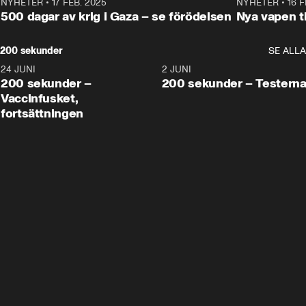
NYHETER
•
17 FEB. 2025
0:45
NYHETER
•
16 F
500 dagar av krig i Gaza – se förödelsen
Nya vapen ti
200 sekunder
SE ALLA
24 JUNI
5:00
2 JUNI
200 sekunder –
200 sekunder – Testern
Vaccinfusket,
fortsättningen