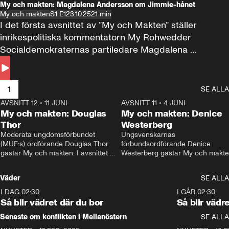
My och makten: Magdalena Andersson om Jimmie-hånet
My och makten
S1 E1
23.10.25
21 min
I det första avsnittet av ”My och Makten” ställer 
inrikespolitiska kommentatorn My Rohwedder 
Socialdemokraternas partiledare Magdalena 
Andersson till svars.
1
SE ALLA
AVSNITT 12
•
11 JUNI
26:27
AVSNITT 11
•
4 JUNI
2
My och makten: Douglas
My och makten: Denice
Thor
Westerberg
Moderata ungdomsförbundet 
Ungsvenskarnas 
(MUF:s) ordförande Douglas Thor 
förbundsordförande Denice 
gästar My och makten. I avsnittet 
Westerberg gästar My och makten.
diskuteras tonårsutvisningarna och 
avsnittet diskuteras migrationsfrå
hur Moderaterna ska locka väljare till 
och hur SD ska locka kvinnliga 
Väder
SE ALLA
valet i höst. 
väljare. 
I DAG 02:30
1:06
I GÅR 02:30
Så blir vädret där du bor
Så blir vädr
Senaste om konflikten i Mellanöstern
SE ALLA