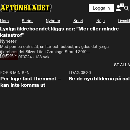
Logga in
Hem
Serier
Nyheter
Sport
Nöje
Livsstil
Lyxiga äldreboendet läggs ner: ”Mer eller mindre
katastrof”
Nyheter
Med pompa och ståt, snittar och bubbel, invigdes det lyxiga 
äldreboendet Silver Life i Graninge Strand 2019.

Se mer
Nyheter
•
07.07.24
•
128 sek
Här skulle de boende erbjudas ljusterapi, exklusiva medlemsytor för 
SE ALLA
social samvaro, gym med kristallkrona – och japanska toaletter. 

FÖR 6 MIN SEN
1:26
I DAG 08:20
Aftonbladet mötte nio besvikna pensionärer som intog näst sista 
Per-Inge fast i hemmet –
Se de nya bilderna på so
måltiden då lyxsagan nått sitt slut.
kan inte komma ut