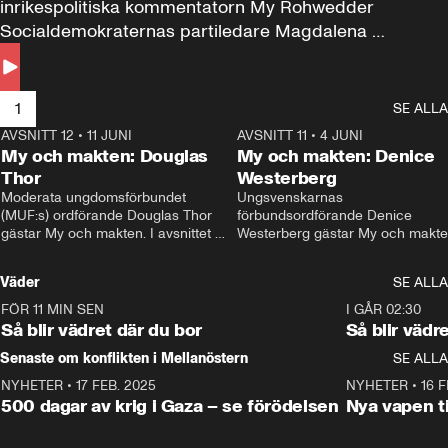
inrikespolitiska kommentatorn My Rohwedder 
Socialdemokraternas partiledare Magdalena 
Andersson till svars.
1
SE ALLA
AVSNITT 12
•
11 JUNI
26:27
AVSNITT 11
•
4 JUNI
2
My och makten: Douglas
My och makten: Denice
Thor
Westerberg
Moderata ungdomsförbundet 
Ungsvenskarnas 
(MUF:s) ordförande Douglas Thor 
förbundsordförande Denice 
gästar My och makten. I avsnittet 
Westerberg gästar My och makten.
diskuteras tonårsutvisningarna och 
avsnittet diskuteras migrationsfrå
hur Moderaterna ska locka väljare till 
och hur SD ska locka kvinnliga 
Väder
SE ALLA
valet i höst. 
väljare. 
FÖR 11 MIN SEN
1:06
I GÅR 02:30
Så blir vädret där du bor
Så blir vädr
Senaste om konflikten i Mellanöstern
SE ALLA
NYHETER
•
17 FEB. 2025
0:45
NYHETER
•
16 F
500 dagar av krig i Gaza – se förödelsen
Nya vapen ti