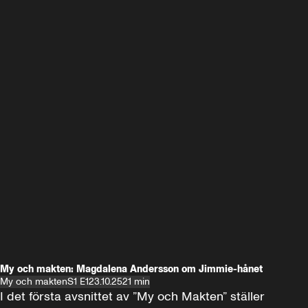
My och makten: Magdalena Andersson om Jimmie-hånet
My och makten
S1 E1
23.10.25
21 min
I det första avsnittet av ”My och Makten” ställer 