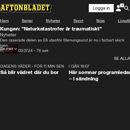
Logga in
Hem
Serier
Nyheter
Sport
Nöje
Livsstil
Kungen: ”Naturkatastrofer är traumatiskt”
Nyheter
Den raserade delen av E6 utanför Stenungsund är nu i farbart skick 
igen.
Se mer
Nyheter
•
03.07.24
•
76 sek
SE ALLA
DAGENS VÄDER
•
FÖR 11 MIN SEN
1:06
I GÅR 19:07
Så blir vädret där du bor
Här somnar programleda
– i sändning