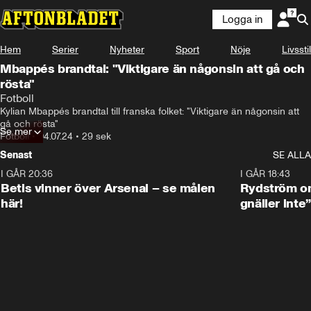
Logga in
Hem
Serier
Nyheter
Sport
Nöje
Livsstil
Mbappés brandtal: "Viktigare än någonsin att gå och
rösta"
Fotboll
Kylian Mbappés brandtal till franska folket: "Viktigare än någonsin att 
gå och rösta"
Se mer
Fotboll
•
04.07.24
•
29 sek
Senast
SE ALLA
I GÅR 20:36
1:30
I GÅR 18:43
Betis vinner över Arsenal – se målen
Rydström om
här!
gnäller inte”