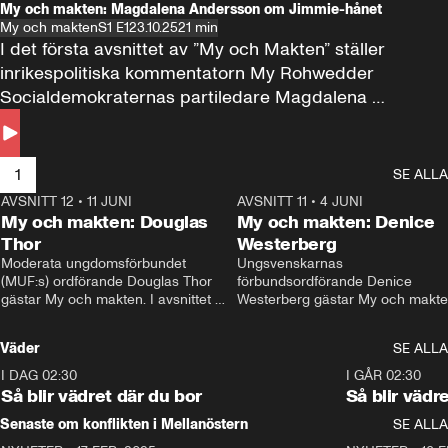
My och makten: Magdalena Andersson om Jimmie-hånet
My och makten
S1 E1
23.10.25
21 min
I det första avsnittet av ”My och Makten” ställer 
inrikespolitiska kommentatorn My Rohwedder 
Socialdemokraternas partiledare Magdalena 
Andersson till svars.
1
SE ALLA
AVSNITT 12
•
11 JUNI
26:27
AVSNITT 11
•
4 JUNI
2
My och makten: Douglas
My och makten: Denice
Thor
Westerberg
Moderata ungdomsförbundet 
Ungsvenskarnas 
(MUF:s) ordförande Douglas Thor 
förbundsordförande Denice 
gästar My och makten. I avsnittet 
Westerberg gästar My och makten.
diskuteras tonårsutvisningarna och 
avsnittet diskuteras migrationsfrå
hur Moderaterna ska locka väljare till 
och hur SD ska locka kvinnliga 
Väder
SE ALLA
valet i höst. 
väljare. 
I DAG 02:30
1:06
I GÅR 02:30
Så blir vädret där du bor
Så blir vädr
Senaste om konflikten i Mellanöstern
SE ALLA