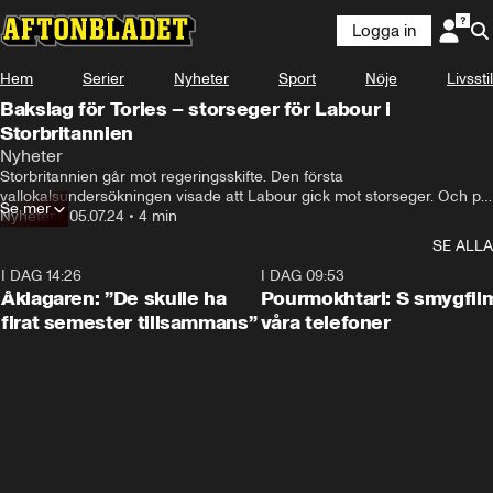
Logga in
Hem
Serier
Nyheter
Sport
Nöje
Livsstil
Bakslag för Tories – storseger för Labour i
Storbritannien
Nyheter
Storbritannien går mot regeringsskifte. Den första 
vallokalsundersökningen visade att Labour gick mot storseger. Och på 
Se mer
fredagsmorgonen erkände sig premiärministern Rishi Sunak besegrad.
Nyheter
•
05.07.24
•
4 min
SE ALLA
I DAG 14:26
1:54
I DAG 09:53
Åklagaren: ”De skulle ha
Pourmokhtari: S smygfil
firat semester tillsammans”
våra telefoner