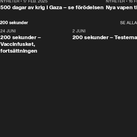
NYHETER
•
17 FEB. 2025
0:45
NYHETER
•
16 F
500 dagar av krig i Gaza – se förödelsen
Nya vapen ti
200 sekunder
SE ALLA
24 JUNI
5:00
2 JUNI
200 sekunder –
200 sekunder – Testern
Vaccinfusket,
fortsättningen