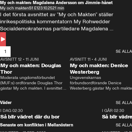
My och makten: Magdalena Andersson om Jimmie-hånet
My och makten
S1 E1
23.10.25
21 min
I det första avsnittet av ”My och Makten” ställer 
inrikespolitiska kommentatorn My Rohwedder 
Socialdemokraternas partiledare Magdalena 
Andersson till svars.
1
SE ALLA
AVSNITT 12
•
11 JUNI
26:27
AVSNITT 11
•
4 JUNI
2
My och makten: Douglas
My och makten: Denice
Thor
Westerberg
Moderata ungdomsförbundet 
Ungsvenskarnas 
(MUF:s) ordförande Douglas Thor 
förbundsordförande Denice 
gästar My och makten. I avsnittet 
Westerberg gästar My och makten.
diskuteras tonårsutvisningarna och 
avsnittet diskuteras migrationsfrå
hur Moderaterna ska locka väljare till 
och hur SD ska locka kvinnliga 
Väder
SE ALLA
valet i höst. 
väljare. 
I DAG 02:30
1:06
I GÅR 02:30
Så blir vädret där du bor
Så blir vädr
Senaste om konflikten i Mellanöstern
SE ALLA