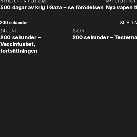
NYHETER
•
17 FEB. 2025
0:45
NYHETER
•
16 F
500 dagar av krig i Gaza – se förödelsen
Nya vapen ti
200 sekunder
SE ALLA
24 JUNI
5:00
2 JUNI
200 sekunder –
200 sekunder – Testern
Vaccinfusket,
fortsättningen