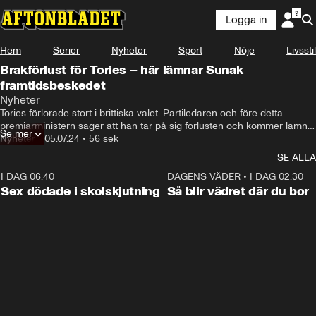
Logga in
Hem
Serier
Nyheter
Sport
Nöje
Livsstil
Brakförlust för Tories – här lämnar Sunak
framtidsbeskedet
Jag har gett mitt allt.
Nyheter
Tories förlorade stort i brittiska valet. Partiledaren och före detta 
premiärministern säger att han tar på sig förlusten och kommer lämna 
Se mer
posten som partiledare för det konservativa partiet.
Nyheter
•
05.07.24
•
56 sek
SE ALLA
I DAG 06:40
0:47
DAGENS VÄDER
•
I DAG 02:30
Sex dödade i skolskjutning
Så blir vädret där du bor