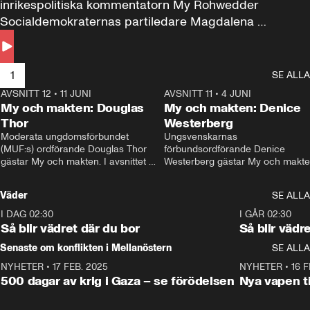
inrikespolitiska kommentatorn My Rohwedder 
Socialdemokraternas partiledare Magdalena 
Andersson till svars.
1
SE ALLA
AVSNITT 12
•
11 JUNI
26:27
AVSNITT 11
•
4 JUNI
2
My och makten: Douglas
My och makten: Denice
Thor
Westerberg
Moderata ungdomsförbundet 
Ungsvenskarnas 
(MUF:s) ordförande Douglas Thor 
förbundsordförande Denice 
gästar My och makten. I avsnittet 
Westerberg gästar My och makten.
diskuteras tonårsutvisningarna och 
avsnittet diskuteras migrationsfrå
hur Moderaterna ska locka väljare till 
och hur SD ska locka kvinnliga 
Väder
SE ALLA
valet i höst. 
väljare. 
I DAG 02:30
1:06
I GÅR 02:30
Så blir vädret där du bor
Så blir vädr
Senaste om konflikten i Mellanöstern
SE ALLA
NYHETER
•
17 FEB. 2025
0:45
NYHETER
•
16 F
500 dagar av krig i Gaza – se förödelsen
Nya vapen ti