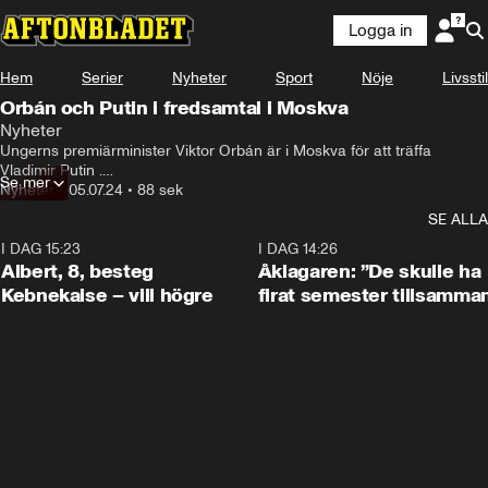
Logga in
Hem
Serier
Nyheter
Sport
Nöje
Livsstil
Orbán och Putin i fredsamtal i Moskva
Nyheter
Ungerns premiärminister Viktor Orbán är i Moskva för att träffa 
Vladimir Putin .

Se mer
Ungern har just tagit över ordförandeskapet i EU.
Nyheter
•
05.07.24
•
88 sek
SE ALLA
I DAG 15:23
0:54
I DAG 14:26
Albert, 8, besteg
Åklagaren: ”De skulle ha
Kebnekaise – vill högre
firat semester tillsamma