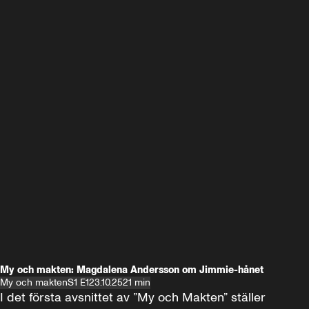
My och makten: Magdalena Andersson om Jimmie-hånet
My och makten
S1 E1
23.10.25
21 min
I det första avsnittet av ”My och Makten” ställer 