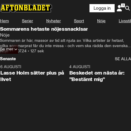
Logga in
Hem
Serier
Nyheter
Sport
Nöje
Livsstil
Sommarens hetaste nöjessnackisar
Nöje
Sommaren är här, massor av tid att njuta av. Vilka artister är hetast, 
vilka sommarprat får du inte missa - och vem ska rädda den svenska 
Se mer
biosommaren?

Nöje
•
09.07.24
•
127 sek
Senaste
SE ALLA
Aftonbladets Natalie Demirian guidar dig igenom sommarens hetaste 
nöjessnackisar.
6 AUGUSTI
1:04
4 AUGUSTI
Lasse Holm sätter plus på
Beskedet om nästa år:
livet
”Bestämt mig”