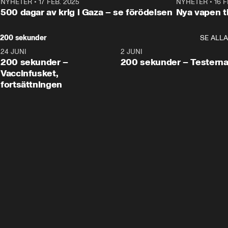
NYHETER
•
17 FEB. 2025
0:45
NYHETER
•
16 F
500 dagar av krig i Gaza – se förödelsen
Nya vapen ti
200 sekunder
SE ALLA
24 JUNI
5:00
2 JUNI
200 sekunder –
200 sekunder – Testern
Vaccinfusket,
fortsättningen