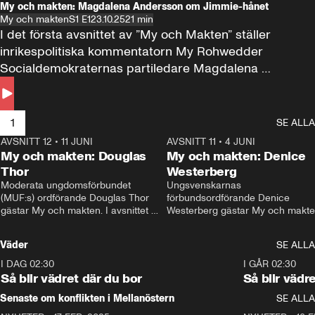
My och makten: Magdalena Andersson om Jimmie-hånet
My och makten
S1 E1
23.10.25
21 min
I det första avsnittet av ”My och Makten” ställer 
inrikespolitiska kommentatorn My Rohwedder 
Socialdemokraternas partiledare Magdalena 
Andersson till svars.
1
SE ALLA
AVSNITT 12
•
11 JUNI
26:27
AVSNITT 11
•
4 JUNI
2
My och makten: Douglas
My och makten: Denice
Thor
Westerberg
Moderata ungdomsförbundet 
Ungsvenskarnas 
(MUF:s) ordförande Douglas Thor 
förbundsordförande Denice 
gästar My och makten. I avsnittet 
Westerberg gästar My och makten.
diskuteras tonårsutvisningarna och 
avsnittet diskuteras migrationsfrå
hur Moderaterna ska locka väljare till 
och hur SD ska locka kvinnliga 
Väder
SE ALLA
valet i höst. 
väljare. 
I DAG 02:30
1:06
I GÅR 02:30
Så blir vädret där du bor
Så blir vädr
Senaste om konflikten i Mellanöstern
SE ALLA