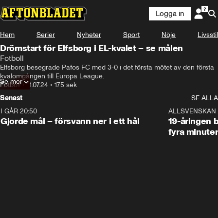
Logga in
Hem
Serier
Nyheter
Sport
Nöje
Livsstil
Drömstart för Elfsborg i EL-kvalet – se målen
Fotboll
Elfsborg besegrade Pafos FC med 3-0 i det första mötet av den första 
kvalomgången till Europa League.
Se mer
Fotboll
•
11.07.24
•
175 sek
Senast
SE ALLA
I GÅR 20:50
0:31
ALLSVENSKAN
Gjorde mål – försvann ner i ett hål
19-åringen b
fyra minute