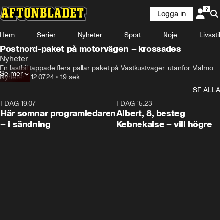
Logga in
Hem
Serier
Nyheter
Sport
Nöje
Livsstil
Postnord-paket på motorvägen – krossades
Nyheter
En lastbil tappade flera pallar paket på Västkustvägen utanför Malmö
Se mer
Nyheter
•
12.07.24
•
19 sek
SE ALLA
I DAG 19:07
0:45
I DAG 15:23
Här somnar programledaren
Albert, 8, besteg
– i sändning
Kebnekaise – vill högre