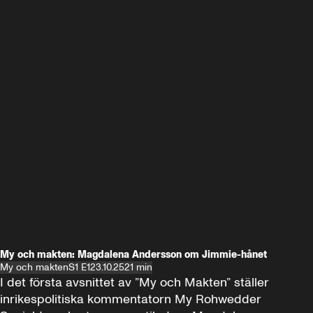
My och makten: Magdalena Andersson om Jimmie-hånet
My och makten
S1 E1
23.10.25
21 min
I det första avsnittet av ”My och Makten” ställer 
inrikespolitiska kommentatorn My Rohwedder 