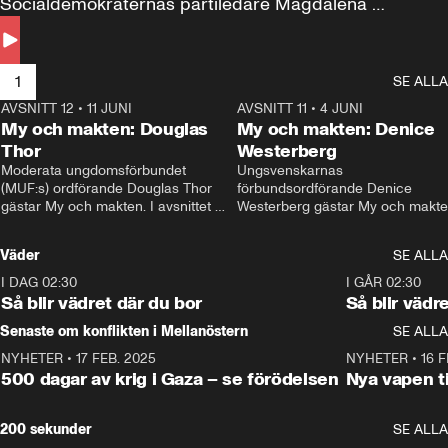
Socialdemokraternas partiledare Magdalena 
Andersson till svars.
1
SE ALLA
AVSNITT 12
•
11 JUNI
26:27
AVSNITT 11
•
4 JUNI
2
My och makten: Douglas
My och makten: Denice
Thor
Westerberg
Moderata ungdomsförbundet 
Ungsvenskarnas 
(MUF:s) ordförande Douglas Thor 
förbundsordförande Denice 
gästar My och makten. I avsnittet 
Westerberg gästar My och makten.
diskuteras tonårsutvisningarna och 
avsnittet diskuteras migrationsfrå
hur Moderaterna ska locka väljare till 
och hur SD ska locka kvinnliga 
Väder
SE ALLA
valet i höst. 
väljare. 
I DAG 02:30
1:06
I GÅR 02:30
Så blir vädret där du bor
Så blir vädr
Senaste om konflikten i Mellanöstern
SE ALLA
NYHETER
•
17 FEB. 2025
0:45
NYHETER
•
16 F
500 dagar av krig i Gaza – se förödelsen
Nya vapen ti
200 sekunder
SE ALLA