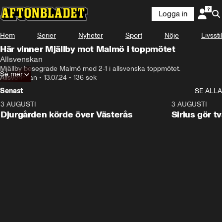
Logga in
Hem
Serier
Nyheter
Sport
Nöje
Livsstil
Här vinner Mjällby mot Malmö i toppmötet
Allsvenskan
Mjällby besegrade Malmö med 2-1 i allsvenska toppmötet.
Se mer
Allsvenskan
•
13.07.24
•
136 sek
Senast
SE ALLA
3 AUGUSTI
3:00
3 AUGUSTI
Djurgården körde över Västerås
Sirius gör t