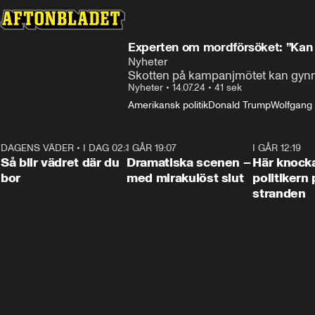
Experten om mordförsöket: ”Kan 
Nyheter
Skotten på kampanjmötet kan gynna
Nyheter
•
14.07.24
•
41 sek
Amerikansk politik
Donald Trump
Wolfgang
DAGENS VÄDER
•
I DAG 02:30
1:06
I GÅR 19:07
0:42
I GÅR 12:19
Så blir vädret där du
Dramatiska scenen –
Här knock
bor
med mirakulöst slut
politikern 
stranden