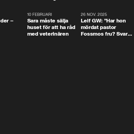
4:24
10 FEBRUARI
4:13
26 NOV. 2025
8:1
der –
Sara måste sälja
Leif GW: ”Har hon
huset för att ha råd
mördat pastor
med veterinären
Fossmos fru? Svar
nej.”