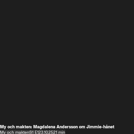
My och makten: Magdalena Andersson om Jimmie-hånet
My och makten
S1 E1
23.10.25
21 min