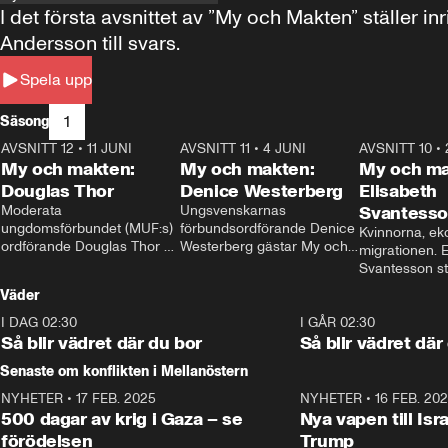
I det första avsnittet av ”My och Makten” ställe
Andersson till svars.
Spela upp
1
Säsong
AVSNITT 12
•
11 JUNI
26:27
AVSNITT 11
•
4 JUNI
23:40
AVSNITT 10
•
My och makten:
My och makten:
My och ma
Douglas Thor
Denice Westerberg
Elisabeth
Moderata 
Ungsvenskarnas 
Svantess
ungdomsförbundet (MUF:s) 
förbundsordförande Denice 
Kvinnorna, ek
ordförande Douglas Thor 
Westerberg gästar My och 
migrationen. E
gästar My och makten. I 
makten. I avsnittet 
Svantesson stäl
avsnittet diskuteras 
diskuteras migrationsfrågan 
när finansmini
Väder
tonårsutvisningarna och hur 
och hur SD ska locka 
Moderaterna ska locka 
kvinnliga väljare. 
I DAG 02:30
1:06
I GÅR 02:30
väljare till valet i höst. 
Så blir vädret där du bor
Så blir vädret där
Senaste om konflikten i Mellanöstern
NYHETER
•
17 FEB. 2025
0:45
NYHETER
•
16 FEB. 20
500 dagar av krig i Gaza – se
Nya vapen till Isr
förödelsen
Trump