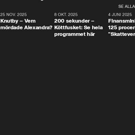
SE ALLA
3
25 NOV. 2025
31:05
8 OKT. 2025
4:29
4 JUNI 2025
Knutby – Vem
200 sekunder –
Finansmin
mördade Alexandra?
Köttfusket: Se hela
125 procent
programmet här
"Skattever
viktig uppg