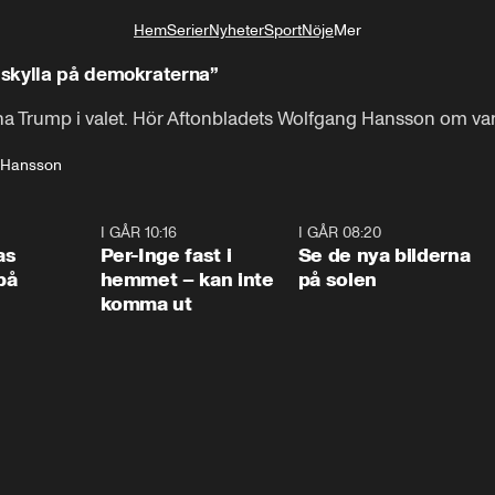
Hem
Serier
Nyheter
Sport
Nöje
Mer
Livsstil
skylla på demokraterna”
 Trump i valet. Hör Aftonbladets Wolfgang Hansson om var
 Hansson
0:45
I GÅR 10:16
1:26
I GÅR 08:20
0:3
as
Per-Inge fast i
Se de nya bilderna
på
hemmet – kan inte
på solen
komma ut