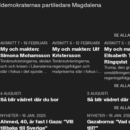
aldemokraternas partiledare Magdalena 
SE ALLA
7
AVSNITT 7
•
19 FEBRUARI
24:30
AVSNITT 6
•
12 FEBRUARI
27:30
AVSNITT 5
•
My och makten:
My och makten: Ulf
My och ma
Simona Mohamsson
Kristersson
Elisabeth
 
Tonårsutvisningarna, skolan 
Tonårsutvisningarna, 
Ringqvist
och och krisen i Liberalerna 
regeringsfrågan och 
Trump, den gr
står i fokus i det sjunde 
matpriserna står i fokus i 
omställningen
avsnittet av ”My och 
det sjätte avsnittet av ”My 
regeringsfråga
makten”. Se när 
och makten”. Se när 
centrum i det 
SE ALLA
Aftonbladets inrikespolitiska 
Aftonbladets inrikespolitiska 
avsnittet av ”
kommentator My 
kommentator My 
6
4 AUGUSTI
1:06
3 AUGUSTI
Makten”. Se nä
Rohwedder ställer 
Rohwedder ställer 
Så blir vädret där du bor
Så blir vädret där
Aftonbladets in
utbildnings- och 
statsminister Ulf Kristersson 
kommentator 
SE ALLA
integrationsminister Simona 
till svars.
Rohwedder stäl
Mohamsson till svars.
Centerpartiets
2
NYHETER
•
16 JAN. 2025
1:01
NYHETER
•
16 JAN. 20
Thand Ring till
Ahmed, 40, är fast i Gaza: ”Vill
Gazaborna: ”Vad s
tillbaka till Sverige”
till?”