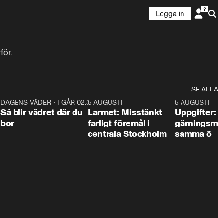
Logga in
för.
SE ALLA
1
DAGENS VÄDER
•
I GÅR 02:30
1:06
5 AUGUSTI
0:35
5 AUGUSTI
Så blir vädret där du
Larmet: Misstänkt
Uppgifter:
bor
farligt föremål i
gärningsm
centrala Stockholm
samma ö