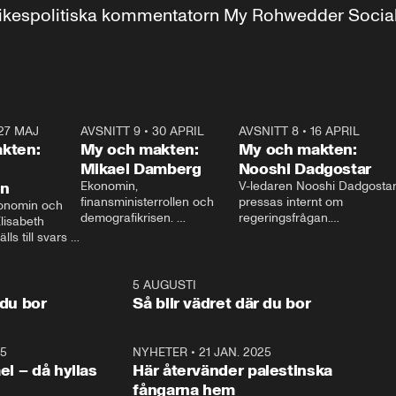
r inrikespolitiska kommentatorn My Rohwedder Soci
27 MAJ
3:51
AVSNITT 9
•
30 APRIL
24:00
AVSNITT 8
•
16 APRIL
25:1
kten:
My och makten:
My och makten:
Mikael Damberg
Nooshi Dadgostar
on
Ekonomin, 
V-ledaren Nooshi Dadgostar
finansministerrollen och 
pressas internt om 
onomin och 
demografikrisen. 
regeringsfrågan.

lisabeth 
Oppositionen ställs till svars 
I Aftonbladets 
ls till svars 
när Socialdemokraternas 
partiledarutfrågning ”My 
stern gästar 
Mikael Damberg gästar My 
och Makten” sätter hon ner 
My och Makten. 
och Makten. 
foten mot kritikerna:

1:06
5 AUGUSTI
1:0
– Vi ställer upp i val. Ska vi 
 du bor
Så blir vädret där du bor
vara med så sitter vi förstås 
25
1:22
NYHETER
•
21 JAN. 2025
0:5
ael – då hyllas
Här återvänder palestinska
fångarna hem