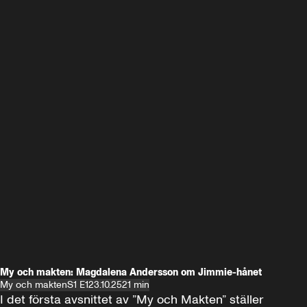
My och makten: Magdalena Andersson om Jimmie-hånet
My och makten
S1 E1
23.10.25
21 min
I det första avsnittet av ”My och Makten” ställer 