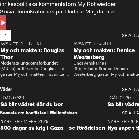
inrikespolitiska kommentatorn My Rohwedder 
Socialdemokraternas partiledare Magdalena 
Andersson till svars.
1
SE ALLA
AVSNITT 12
•
11 JUNI
26:27
AVSNITT 11
•
4 JUNI
2
My och makten: Douglas
My och makten: Denice
Thor
Westerberg
Moderata ungdomsförbundet 
Ungsvenskarnas 
(MUF:s) ordförande Douglas Thor 
förbundsordförande Denice 
gästar My och makten. I avsnittet 
Westerberg gästar My och makten.
diskuteras tonårsutvisningarna och 
avsnittet diskuteras migrationsfrå
hur Moderaterna ska locka väljare till 
och hur SD ska locka kvinnliga 
Väder
SE ALLA
valet i höst. 
väljare. 
I DAG 02:30
1:06
I GÅR 02:30
Så blir vädret där du bor
Så blir vädr
Senaste om konflikten i Mellanöstern
SE ALLA
NYHETER
•
17 FEB. 2025
0:45
NYHETER
•
16 F
500 dagar av krig i Gaza – se förödelsen
Nya vapen ti