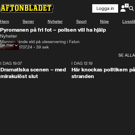
Logga in
Hem
Serier
Nyheter
Sport
Nöje
Livsstil
Pyromanen på fri fot – polisen vill ha hjälp
Nyheter
Mannen tände eld på uteservering i Falun
Se mer
Nyheter
•
17.07.24
•
39 sek
SE ALLA
I DAG 19:07
0:42
I DAG 12:19
Dramatiska scenen – med
Här knockas politikern p
mirakulöst slut
stranden