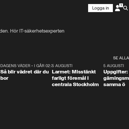
Logga in
den. Hör IT-säkerhetsexperten 
SE ALLA
1
DAGENS VÄDER
•
I GÅR 02:30
1:06
5 AUGUSTI
0:35
5 AUGUSTI
Så blir vädret där du
Larmet: Misstänkt
Uppgifter:
bor
farligt föremål i
gärningsm
centrala Stockholm
samma ö