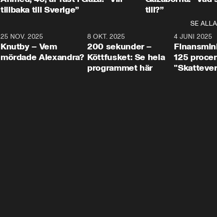
tillbaka till Sverige”
till?”
SE ALLA
3
25 NOV. 2025
31:05
8 OKT. 2025
4:29
4 JUNI 2025
Knutby – Vem
200 sekunder –
Finansmin
mördade Alexandra?
Köttfusket: Se hela
125 procent
programmet här
"Skattever
viktig uppg