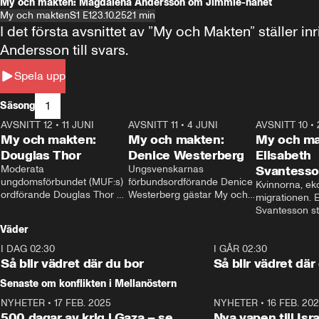
My och makten: Magdalena Andersson om Jimmie-hånet
My och makten
S1 E1
23.10.25
21 min
I det första avsnittet av ”My och Makten” ställe
Andersson till svars.
Spela upp
1
Säsong
AVSNITT 12
•
11 JUNI
26:27
AVSNITT 11
•
4 JUNI
23:40
AVSNITT 10
•
My och makten:
My och makten:
My och ma
Douglas Thor
Denice Westerberg
Elisabeth
Moderata 
Ungsvenskarnas 
Svantess
ungdomsförbundet (MUF:s) 
förbundsordförande Denice 
Kvinnorna, ek
ordförande Douglas Thor 
Westerberg gästar My och 
migrationen. E
gästar My och makten. I 
makten. I avsnittet 
Svantesson stäl
avsnittet diskuteras 
diskuteras migrationsfrågan 
när finansmini
Väder
tonårsutvisningarna och hur 
och hur SD ska locka 
Moderaterna ska locka 
kvinnliga väljare. 
I DAG 02:30
1:06
I GÅR 02:30
väljare till valet i höst. 
Så blir vädret där du bor
Så blir vädret där
Senaste om konflikten i Mellanöstern
NYHETER
•
17 FEB. 2025
0:45
NYHETER
•
16 FEB. 20
500 dagar av krig i Gaza – se
Nya vapen till Isr