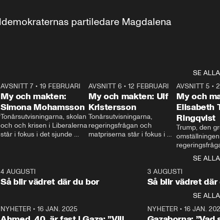
aldemokraternas partiledare Magdalena 
SE ALLA
7
AVSNITT 7
•
19 FEBRUARI
24:30
AVSNITT 6
•
12 FEBRUARI
27:30
AVSNITT 5
•
My och makten:
My och makten: Ulf
My och ma
Simona Mohamsson
Kristersson
Elisabeth
 
Tonårsutvisningarna, skolan 
Tonårsutvisningarna, 
Ringqvist
och och krisen i Liberalerna 
regeringsfrågan och 
Trump, den gr
står i fokus i det sjunde 
matpriserna står i fokus i 
omställningen
avsnittet av ”My och 
det sjätte avsnittet av ”My 
regeringsfråga
makten”. Se när 
och makten”. Se när 
centrum i det 
SE ALLA
Aftonbladets inrikespolitiska 
Aftonbladets inrikespolitiska 
avsnittet av ”
kommentator My 
kommentator My 
6
4 AUGUSTI
1:06
3 AUGUSTI
Makten”. Se nä
Rohwedder ställer 
Rohwedder ställer 
Så blir vädret där du bor
Så blir vädret där
Aftonbladets in
utbildnings- och 
statsminister Ulf Kristersson 
kommentator 
SE ALLA
integrationsminister Simona 
till svars.
Rohwedder stäl
Mohamsson till svars.
Centerpartiets
2
NYHETER
•
16 JAN. 2025
1:01
NYHETER
•
16 JAN. 20
Thand Ring till
Ahmed, 40, är fast i Gaza: ”Vill
Gazaborna: ”Vad s