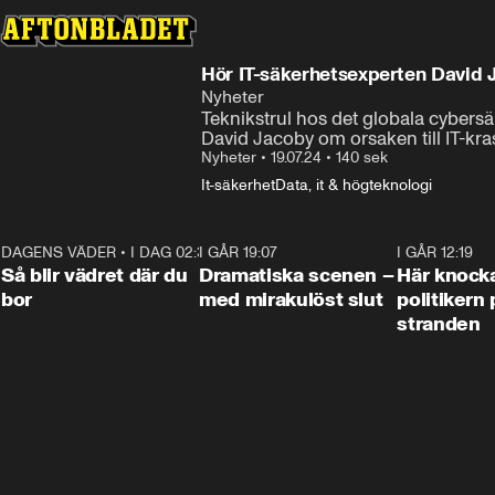
Hör IT-säkerhetsexperten David J
Nyheter
Teknikstrul hos det globala cybers
David Jacoby om orsaken till IT-kr
Nyheter
•
19.07.24
•
140 sek
It-säkerhet
Data, it & högteknologi
DAGENS VÄDER
•
I DAG 02:30
1:06
I GÅR 19:07
0:42
I GÅR 12:19
Så blir vädret där du
Dramatiska scenen –
Här knock
bor
med mirakulöst slut
politikern 
stranden