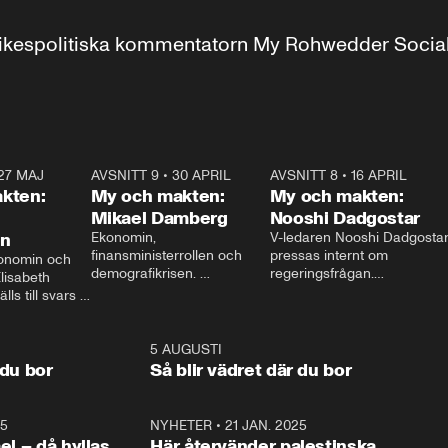
r inrikespolitiska kommentatorn My Rohwedder Soci
27 MAJ
3:51
AVSNITT 9
•
30 APRIL
24:00
AVSNITT 8
•
16 APRIL
25:1
kten:
My och makten:
My och makten:
Mikael Damberg
Nooshi Dadgostar
on
Ekonomin, 
V-ledaren Nooshi Dadgostar
finansministerrollen och 
pressas internt om 
onomin och 
demografikrisen. 
regeringsfrågan.

lisabeth 
Oppositionen ställs till svars 
I Aftonbladets 
ls till svars 
när Socialdemokraternas 
partiledarutfrågning ”My 
stern gästar 
Mikael Damberg gästar My 
och Makten” sätter hon ner 
My och Makten. 
och Makten. 
foten mot kritikerna:

1:06
5 AUGUSTI
1:0
– Vi ställer upp i val. Ska vi 
 du bor
Så blir vädret där du bor
vara med så sitter vi förstås 
25
1:22
NYHETER
•
21 JAN. 2025
0:5
ael – då hyllas
Här återvänder palestinska