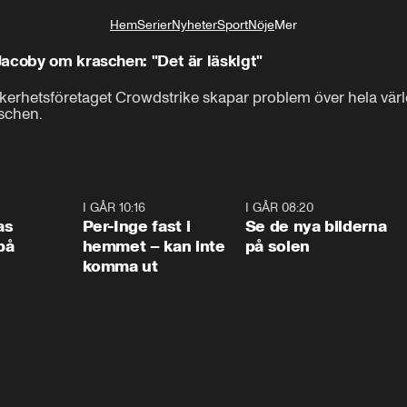
Hem
Serier
Nyheter
Sport
Nöje
Mer
Livsstil
acoby om kraschen: "Det är läskigt"
äkerhetsföretaget Crowdstrike skapar problem över hela värl
aschen.
0:45
I GÅR 10:16
1:26
I GÅR 08:20
0:3
as
Per-Inge fast i
Se de nya bilderna
på
hemmet – kan inte
på solen
komma ut