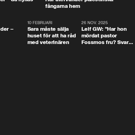
fångarna hem
4:24
10 FEBRUARI
4:13
26 NOV. 2025
8:1
der –
Sara måste sälja
Leif GW: ”Har hon
huset för att ha råd
mördat pastor
med veterinären
Fossmos fru? Svar
nej.”