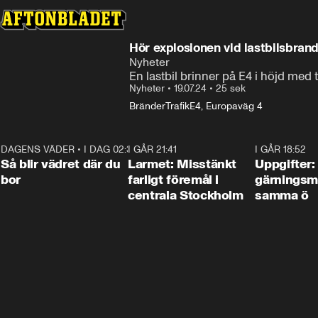
Hör explosionen vid lastbilsbrand
Nyheter
En lastbil brinner på E4 i höjd med 
Nyheter
•
19.07.24
•
25 sek
Bränder
Trafik
E4, Europaväg 4
DAGENS VÄDER
•
I DAG 02:30
1:06
I GÅR 21:41
0:35
I GÅR 18:52
Så blir vädret där du
Larmet: Misstänkt
Uppgifter:
bor
farligt föremål i
gärningsm
centrala Stockholm
samma ö