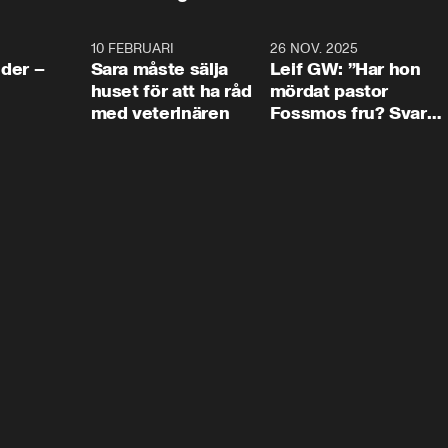
4:24
10 FEBRUARI
4:13
26 NOV. 2025
8:1
der –
Sara måste sälja
Leif GW: ”Har hon
huset för att ha råd
mördat pastor
med veterinären
Fossmos fru? Svar
nej.”