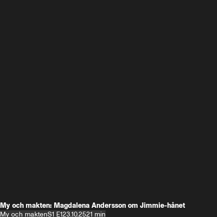
My och makten: Magdalena Andersson om Jimmie-hånet
My och makten
S1 E1
23.10.25
21 min