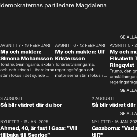
aldemokraternas partiledare Magdalena 
SE ALLA
7
AVSNITT 7
•
19 FEBRUARI
24:30
AVSNITT 6
•
12 FEBRUARI
27:30
AVSNITT 5
•
My och makten:
My och makten: Ulf
My och ma
Simona Mohamsson
Kristersson
Elisabeth
 
Tonårsutvisningarna, skolan 
Tonårsutvisningarna, 
Ringqvist
och och krisen i Liberalerna 
regeringsfrågan och 
Trump, den gr
står i fokus i det sjunde 
matpriserna står i fokus i 
omställningen
avsnittet av ”My och 
det sjätte avsnittet av ”My 
regeringsfråga
makten”. Se när 
och makten”. Se när 
centrum i det 
SE ALLA
Aftonbladets inrikespolitiska 
Aftonbladets inrikespolitiska 
avsnittet av ”
kommentator My 
kommentator My 
6
3 AUGUSTI
1:06
2 AUGUSTI
Makten”. Se nä
Rohwedder ställer 
Rohwedder ställer 
Så blir vädret där du bor
Så blir vädret där
Aftonbladets in
utbildnings- och 
statsminister Ulf Kristersson 
kommentator 
SE ALLA
integrationsminister Simona 
till svars.
Rohwedder stäl
Mohamsson till svars.
Centerpartiets
2
NYHETER
•
16 JAN. 2025
1:01
NYHETER
•
16 JAN. 20
Thand Ring till
Ahmed, 40, är fast i Gaza: ”Vill
Gazaborna: ”Vad s
tillbaka till Sverige”
till?”