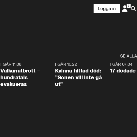
Logga in
SE ALLA
4
I GÅR 11:08
0:27
I GÅR 10:22
1:12
I GÅR 07:04
Vulkanutbrott –
Kvinna hittad död:
17 dödade 
hundratals
”Sonen vill inte gå
evakueras
ut”