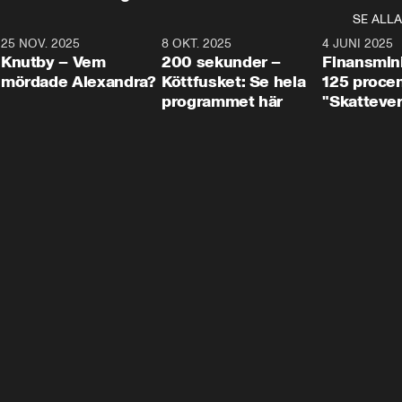
SE ALLA
3
25 NOV. 2025
31:05
8 OKT. 2025
4:29
4 JUNI 2025
Knutby – Vem
200 sekunder –
Finansmin
mördade Alexandra?
Köttfusket: Se hela
125 procent
programmet här
"Skattever
viktig uppg