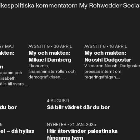
r inrikespolitiska kommentatorn My Rohwedder Soci
27 MAJ
3:51
AVSNITT 9
•
30 APRIL
24:00
AVSNITT 8
•
16 APRIL
25:1
kten:
My och makten:
My och makten:
Mikael Damberg
Nooshi Dadgostar
on
Ekonomin, 
V-ledaren Nooshi Dadgostar
finansministerrollen och 
pressas internt om 
onomin och 
demografikrisen. 
regeringsfrågan.

lisabeth 
Oppositionen ställs till svars 
I Aftonbladets 
ls till svars 
när Socialdemokraternas 
partiledarutfrågning ”My 
stern gästar 
Mikael Damberg gästar My 
och Makten” sätter hon ner 
My och Makten. 
och Makten. 
foten mot kritikerna:

1:06
4 AUGUSTI
1:0
– Vi ställer upp i val. Ska vi 
 du bor
Så blir vädret där du bor
vara med så sitter vi förstås 
25
1:22
NYHETER
•
21 JAN. 2025
0:5
ael – då hyllas
Här återvänder palestinska
fångarna hem