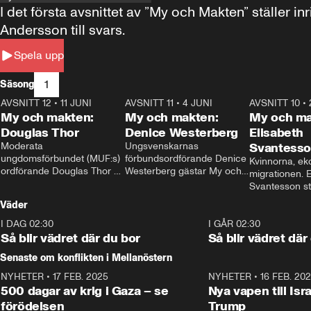
I det första avsnittet av ”My och Makten” ställe
Andersson till svars.
Spela upp
1
Säsong
AVSNITT 12
•
11 JUNI
26:27
AVSNITT 11
•
4 JUNI
23:40
AVSNITT 10
•
My och makten:
My och makten:
My och ma
Douglas Thor
Denice Westerberg
Elisabeth
Moderata 
Ungsvenskarnas 
Svantess
ungdomsförbundet (MUF:s) 
förbundsordförande Denice 
Kvinnorna, ek
ordförande Douglas Thor 
Westerberg gästar My och 
migrationen. E
gästar My och makten. I 
makten. I avsnittet 
Svantesson stäl
avsnittet diskuteras 
diskuteras migrationsfrågan 
när finansmini
Väder
tonårsutvisningarna och hur 
och hur SD ska locka 
Moderaterna ska locka 
kvinnliga väljare. 
I DAG 02:30
1:06
I GÅR 02:30
väljare till valet i höst. 
Så blir vädret där du bor
Så blir vädret där
Senaste om konflikten i Mellanöstern
NYHETER
•
17 FEB. 2025
0:45
NYHETER
•
16 FEB. 20
500 dagar av krig i Gaza – se
Nya vapen till Isr
förödelsen
Trump