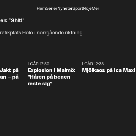
Hem
Serier
Nyheter
Sport
Nöje
Mer
Livsstil
en: ”Shit!”
trafikplats Hölö i norrgående riktning.
0:33
I GÅR 17:50
1:10
I GÅR 12:33
0:2
 Jakt på
Explosion i Malmö:
Mjölkaos på Ica Maxi
an – på
”Håren på benen
reste sig”