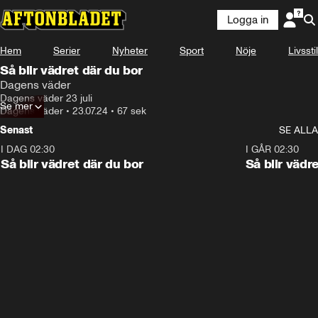
Logga in
Hem
Serier
Nyheter
Sport
Nöje
Livsstil
Så blir vädret där du bor
Dagens väder
Dagens väder 23 juli
Se mer
Dagens väder
•
23.07.24
•
67 sek
Senast
SE ALLA
I DAG 02:30
1:06
I GÅR 02:30
Så blir vädret där du bor
Så blir vädr