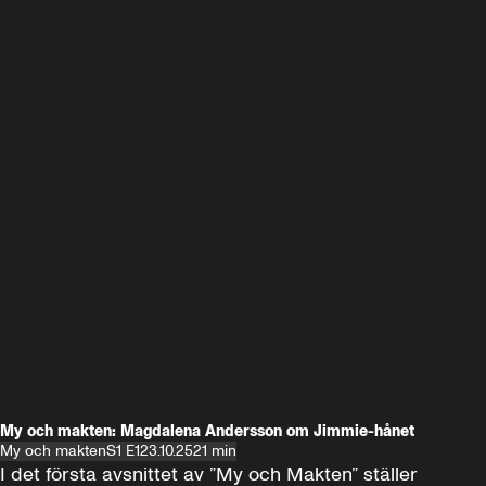
My och makten: Magdalena Andersson om Jimmie-hånet
My och makten
S1 E1
23.10.25
21 min
I det första avsnittet av ”My och Makten” ställer 