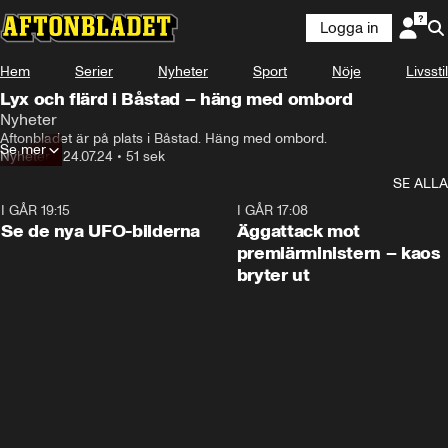
Logga in
Hem
Serier
Nyheter
Sport
Nöje
Livsstil
Lyx och flärd i Båstad – häng med ombord
Nyheter
Aftonbladet är på plats i Båstad. Häng med ombord.
Se mer
Nyheter
•
24.07.24
•
51 sek
SE ALLA
I GÅR 19:15
0:36
I GÅR 17:08
Se de nya UFO-bilderna
Äggattack mot
premiärministern – kaos
bryter ut