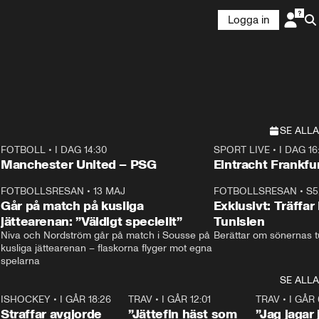
Logga in
SE ALLA
FOTBOLL
•
I DAG 14:30
SPORT LIVE
•
I DAG 16
Plus
Plus
Manchester United – PSG
Eintracht Frankfu
3
FOTBOLLSRESAN
•
13 MAJ
33:19
FOTBOLLSRESAN
•
S5
Går på match på kusliga
Exklusivt: Träffar
jättearenan: ”Väldigt speciellt”
Tunisien
Niva och Nordström går på match i Sousse på 
Berättar om sönernas tu
kusliga jättearenan – flaskorna flyger mot egna 
spelarna 
SE ALLA
 18:52
7
ISHOCKEY
•
I GÅR 18:26
2:19
TRAV
•
I GÅR 12:01
5:16
TRAV
•
I GÅR 
Straffar avgjorde
”Jättefin häst som
”Jag jagar 