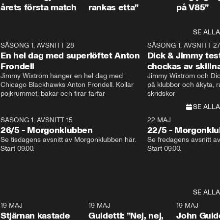
årets första match
rankas etta”
på V85”
SE ALLA
8
SÄSONG 1, AVSNITT 28
20:38
SÄSONG 1, AVSNITT 2
Plus
En hel dag med superlöftet Anton
Dick & Jimmy test
Frondell
chockas av skill
Jimmy Wixtröm hänger en hel dag med 
Jimmy Wixtröm och Dick
Chicago Blackhawks Anton Frondell. Kollar 
på klubbor och åkyta, r
pojkrummet, bakar och firar farfar
skridskor 
SE ALLA
SÄSONG 1, AVSNITT 15
22 MAJ
26/5 - Morgonklubben
22/5 - Morgonkl
Se tisdagens avsnitt av Morgonklubben här. 
Se fredagens avsnitt a
Start 09.00. 
Start 09.00. 
SE ALLA
1
19 MAJ
0:43
19 MAJ
0:39
19 MAJ
Stjärnan kastade
Guidetti: ”Nej, nej,
John Guide