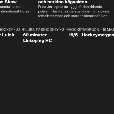
rse Show
och beridna högvakten
rundtur bakom 
Frida Jernspets tar rygg på den ridande 
ternational Horse 
polisen. Hur tränas de egentligen för stökiga 
fotbollsmatcher och stora folkmassor? Hon 
hälsar även på hos beridna högvakten, som 
den här dagen ska byta av högvakten, som 
SHOCKEY
1:00:28
•
22 MAJ
KLUBB-TV ISHOCKEY
vaktar slottet.
1:00:18
•
21 MAJ
HOCKEYMORGON
•
18 MAJ
Plus
r Luleå
60 minuter
18/5 - Hockeymorgo
Linköping HC