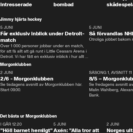
intresserade
bombad
skådespel
Jimmy hjärta hockey
5 JUNI
11:14
5 JUNI
Får exklusiv inblick under Detroit-
Så förvandlas NH
match
Otroliga jobbet bakom r
Över 1 000 personer jobbar under en match, 
för att få allt att gå runt i Little Ceasars Arena i 
Detroit. Vi har fått en exklusiv inblick i hur allt 
fungerar inför och under match i världens 
Morgonklubben
bästa hockeyliga
2 JUNI
SÄSONG 1, AVSNITT 11
2/6 - Morgonklubben
8/5 – Morgonklu
Se tisdagens avsnitt av Morgonklubben här. 
Se fredagens avsnitt 
Start 09.00. 
Malin Wahlberg, Alexa
Bank. 
Det bästa ur Morgonklubben
I GÅR 12:20
1:14
5 JUNI
0:44
2 JUNI
”Höll barnet hemligt”
Axén: ”Alla tror att
Norges ul