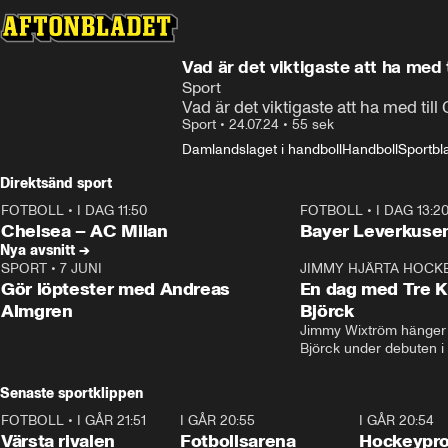
Vad är det viktigaste att ha med 
Sport
Vad är det viktigaste att ha med ti
Sport
•
24.07.24
•
55 sek
Damlandslaget i handboll
Handboll
Sportbl
Direktsänd sport
FOTBOLL
•
I DAG 11:50
FOTBOLL
•
I DAG 13:2
Plus
Plus
Chelsea – AC Milan
Bayer Leverkusen
Nya avsnitt →
SPORT
•
7 JUNI
16:36
JIMMY HJÄRTA HOCK
Gör löptester med Andreas
En dag med Tre K
Almgren
Björck
Jimmy Wixtröm hänger 
Björck under debuten i
Senaste sportklippen
FOTBOLL
•
I GÅR 21:51
0:31
I GÅR 20:55
0:29
I GÅR 20:54
Värsta rivalen
Fotbollsarena
Hockeyprof