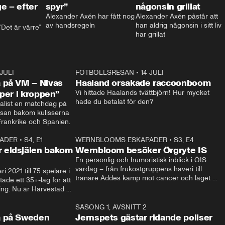
e – efter
spyr”
någonsin grillat
Alexander Axén har fått nog 
Alexander Axén påstår att 
av handsregeln
han aldrig någonsin i sitt liv 
Det är värre”
har grillat
 JULI
36:52
FOTBOLLSRESAN
•
14 JULI
0:3
 på VM – Nivas
Haaland orsakade raccoonboom
yper i kroppen”
Vi hittade Haalands tvättbjörn! Hur mycket 
hade du betalat för den?
list en matchdag på 
esan bakom kulisserna 
på semifinalen mellan Frankrike och Spanien. 
ADER
•
S4, E1
32:14
WERNBLOOMS ESKAPADER
•
S3, E4
33:1
Plus
 eldsjälen bakom
Wernbloom besöker Örgryte IS
En personlig och humoristisk inblick i ÖIS 
vardag – från frukostgruppens haveri till 
i 2021 till 75 spelare i 
tränare Addes kamp mot cancer och laget 
de ett 35+-lag för att 
som siktar mot Allsvenskan.
ing. Nu är Harvestad 
ch Wernbloom kliver 
14:14
SÄSONG 1, AVSNITT 2
24:5
a på Sweden
Jernspets gästar ridande poliser