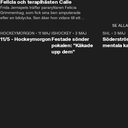
Felicia och terapihästen Calle
Frida Jernspets träffar pararyttaren Felicia 
Grimmenhag, som fick sina ben amputerade 
efter en bilolycka. Sen åker hon vidare till ett 
vård- och omsorgsboende med den 76 
SE ALLA
centimeter höga terapihästen Calle.
HOCKEYMORGON
•
11 MAJ
ISHOCKEY
•
3 MAJ
0:22
SHL
•
3 MAJ
n
11/5 - Hockeymorgon
Festade sönder
Söderströ
pokalen: ”Käkade
mentala 
upp dem”