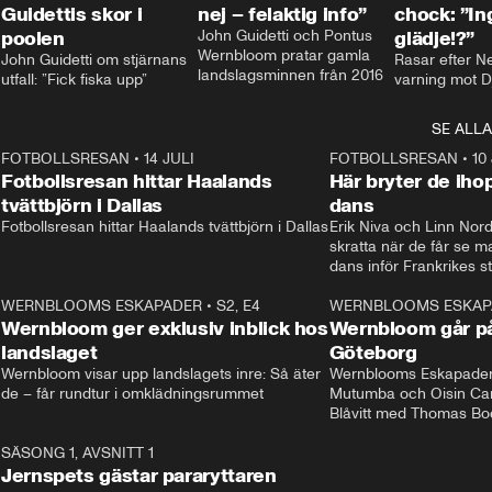
Guidettis skor i
nej – felaktig info”
chock: ”I
poolen
John Guidetti och Pontus 
glädje!?”
Wernbloom pratar gamla 
John Guidetti om stjärnans 
Rasar efter N
landslagsminnen från 2016
utfall: ”Fick fiska upp”
varning mot D
SE ALLA
8
FOTBOLLSRESAN
•
14 JULI
41:35
FOTBOLLSRESAN
•
10
Fotbollsresan hittar Haalands
Här bryter de ih
tvättbjörn i Dallas
dans
Fotbollsresan hittar Haalands tvättbjörn i Dallas
Erik Niva och Linn Nord
skratta när de får se 
dans inför Frankrikes st
VM-kvartsfinalen. 
4
WERNBLOOMS ESKAPADER
•
S2, E4
24:20
WERNBLOOMS ESKAP
Plus
Wernbloom ger exklusiv inblick hos
Wernbloom går på
landslaget
Göteborg
Wernbloom visar upp landslagets inre: Så äter 
Wernblooms Eskapader:
de – får rundtur i omklädningsrummet
Mutumba och Oisin Cant
Blåvitt med Thomas Bo
0
SÄSONG 1, AVSNITT 1
25:12
Jernspets gästar pararyttaren