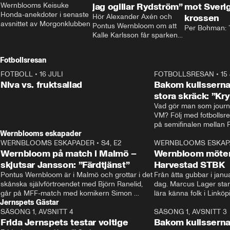
Wernblooms Keisuke 
jag ogillar Rydström”
mot Sverig
Honda-anekdoter i senaste 
Hör Alexander Axén och 
krossen
avsnittet av Morgonklubben
Pontus Wernbloom om att 
Per Bohman: ”
Kalle Karlsson får sparken 
från Bajen och att Henrik 
Rydström tar över
Fotbollsresan
FOTBOLL
•
16 JULI
0:44
FOTBOLLSRESAN
•
15
Niva vs. fruktsallad
Bakom kulisserna
stora skräck: ”Kr
Vad gör man som journa
VM? Följ med fotbollsr
Wernblooms eskapader
WERNBLOOMS ESKAPADER
•
S4, E2
38:23
WERNBLOOMS ESKAP
Wernbloom på match i Malmö –
Wernbloom möter
skjutsar Jansson: ”Färdtjänst”
Harvestad STBK
Pontus Wernbloom är i Malmö och grottar i det 
Från åtta gubbar i januar
skånska självförtroendet med Björn Ranelid, 
dag. Marcus Lager starta
går på MFF-match med komikern Simon 
lära känna folk i Linköp
Jernspets Gästar
”Chippen” Svensson och hjälper skadade 
STBK en institution – o
SÄSONG 1, AVSNITT 4
stjärnbacken Pontus Jansson hem. 
13:37
rakt in i värmen.
SÄSONG 1, AVSNITT 3
Frida Jernspets testar voltige
Bakom kulissern