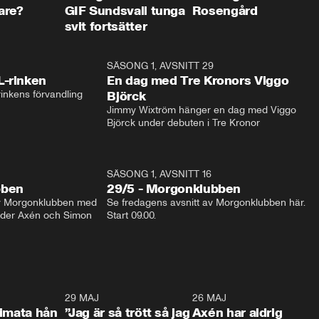
are?
GIF Sundsvall tunga
Rosengård
svit fortsätter
1:04
SÄSONG 1, AVSNITT 29
17:3
L-rinken
En dag med Tre Kronors Viggo
inkens förvandling
Björck
Jimmy Wixtröm hänger en dag med Viggo 
Björck under debuten i Tre Kronor
SÄSONG 1, AVSNITT 16
bben
29/5 - Morgonklubben
av Morgonklubben med 
Se fredagens avsnitt av Morgonklubben här. 
nder Axén och Simon 
Start 09.00. 
0:26
29 MAJ
0:30
26 MAJ
0:3
timata hån
”Jag är så trött så jag
Axén har aldrig