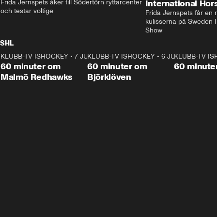
Frida Jernspets åker till Södertörn ryttarcenter 
International Ho
och testar voltige
Frida Jernspets får en 
kulisserna på Sweden In
Show
SHL
KLUBB-TV ISHOCKEY
1:02:53
•
7 JUNI
KLUBB-TV ISHOCKEY
1:00:59
•
6 JUNI
KLUBB-TV I
Plus
Plus
60 minuter om
60 minuter om
60 minute
Malmö Redhawks
Björklöven