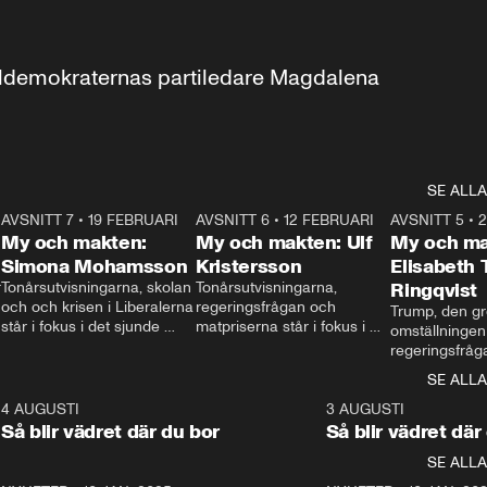
aldemokraternas partiledare Magdalena 
SE ALLA
7
AVSNITT 7
•
19 FEBRUARI
24:30
AVSNITT 6
•
12 FEBRUARI
27:30
AVSNITT 5
•
My och makten:
My och makten: Ulf
My och ma
Simona Mohamsson
Kristersson
Elisabeth
 
Tonårsutvisningarna, skolan 
Tonårsutvisningarna, 
Ringqvist
och och krisen i Liberalerna 
regeringsfrågan och 
Trump, den gr
står i fokus i det sjunde 
matpriserna står i fokus i 
omställningen
avsnittet av ”My och 
det sjätte avsnittet av ”My 
regeringsfråga
makten”. Se när 
och makten”. Se när 
centrum i det 
SE ALLA
Aftonbladets inrikespolitiska 
Aftonbladets inrikespolitiska 
avsnittet av ”
kommentator My 
kommentator My 
6
4 AUGUSTI
1:06
3 AUGUSTI
Makten”. Se nä
Rohwedder ställer 
Rohwedder ställer 
Så blir vädret där du bor
Så blir vädret där
Aftonbladets in
utbildnings- och 
statsminister Ulf Kristersson 
kommentator 
SE ALLA
integrationsminister Simona 
till svars.
Rohwedder stäl
Mohamsson till svars.