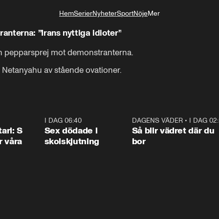
Hem
Serier
Nyheter
Sport
Nöje
Mer
Livsstil
nterna: ”Irans nyttiga idioter”
n pepparsprej mot demonstranterna.

 Netanyahu av stående ovationer.
1:36
I DAG 06:40
0:47
DAGENS VÄDER
•
I DAG 02
1:0
ari: S
Sex dödade i
Så blir vädret där du
r våra
skolskjutning
bor