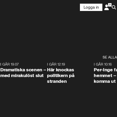
Logga in
SE ALLA
:30
6
I GÅR 19:07
0:42
I GÅR 12:19
0:45
I GÅR 10:16
Dramatiska scenen –
Här knockas
Per-Inge fa
med mirakulöst slut
politikern på
hemmet – 
stranden
komma ut