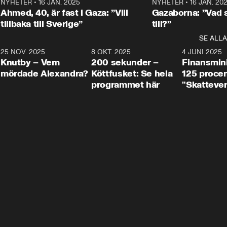
Centerpartiets
2
NYHETER
•
16 JAN. 2025
1:01
NYHETER
•
16 JAN. 20
Thand Ring till
Ahmed, 40, är fast i Gaza: ”Vill
Gazaborna: ”Vad s
tillbaka till Sverige”
till?”
SE ALLA
3
25 NOV. 2025
31:05
8 OKT. 2025
4:29
4 JUNI 2025
Knutby – Vem
200 sekunder –
Finansmin
mördade Alexandra?
Köttfusket: Se hela
125 procent
programmet här
"Skattever
viktig uppg