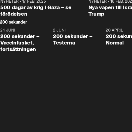
NYHETER
•
17 FEB. 2025
0:45
NYHETER
•
16 FEB. 20
500 dagar av krig i Gaza – se
Nya vapen till Isr
förödelsen
Trump
200 sekunder
24 JUNI
5:00
2 JUNI
4:23
20 APRIL
200 sekunder –
200 sekunder –
200 sekun
Vaccinfusket,
Testerna
Normal
fortsättningen