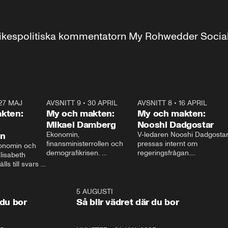
r inrikespolitiska kommentatorn My Rohwedder Soci
27 MAJ
3:51
AVSNITT 9
•
30 APRIL
24:00
AVSNITT 8
•
16 APRIL
25:1
kten:
My och makten:
My och makten:
Mikael Damberg
Nooshi Dadgostar
on
Ekonomin, 
V-ledaren Nooshi Dadgostar
finansministerrollen och 
pressas internt om 
onomin och 
demografikrisen. 
regeringsfrågan.

lisabeth 
Oppositionen ställs till svars 
I Aftonbladets 
ls till svars 
när Socialdemokraternas 
partiledarutfrågning ”My 
stern gästar 
Mikael Damberg gästar My 
och Makten” sätter hon ner 
My och Makten. 
och Makten. 
foten mot kritikerna:

1:06
5 AUGUSTI
1:0
– Vi ställer upp i val. Ska vi 
 du bor
Så blir vädret där du bor
vara med så sitter vi förstås 