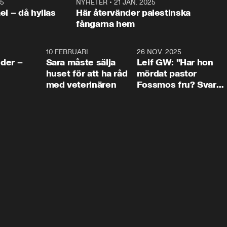
25
1:22
NYHETER
•
21 JAN. 2025
0:5
ael – då hyllas
Här återvänder palestinska
fångarna hem
4:24
10 FEBRUARI
4:13
26 NOV. 2025
8:1
der –
Sara måste sälja
Leif GW: ”Har hon
huset för att ha råd
mördat pastor
med veterinären
Fossmos fru? Svar
nej.”