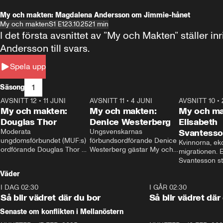
My och makten: Magdalena Andersson om Jimmie-hånet
My och makten
S1 E1
23.10.25
21 min
I det första avsnittet av ”My och Makten” ställe
Andersson till svars.
Spela upp
1
Säsong
AVSNITT 12
•
11 JUNI
26:27
AVSNITT 11
•
4 JUNI
23:40
AVSNITT 10
•
My och makten:
My och makten:
My och ma
Douglas Thor
Denice Westerberg
Elisabeth
Moderata 
Ungsvenskarnas 
Svantess
ungdomsförbundet (MUF:s) 
förbundsordförande Denice 
Kvinnorna, ek
ordförande Douglas Thor 
Westerberg gästar My och 
migrationen. E
gästar My och makten. I 
makten. I avsnittet 
Svantesson stäl
avsnittet diskuteras 
diskuteras migrationsfrågan 
när finansmini
Väder
tonårsutvisningarna och hur 
och hur SD ska locka 
Moderaterna ska locka 
kvinnliga väljare. 
I DAG 02:30
1:06
I GÅR 02:30
väljare till valet i höst. 
Så blir vädret där du bor
Så blir vädret där
Senaste om konflikten i Mellanöstern