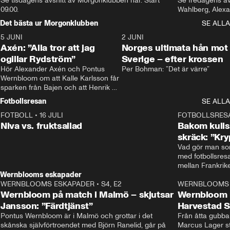
Se tisdagens avsnitt av Morgonklubben här. Start 
Se fredagens av
09.00. 
Det bästa ur Morgonklubben
SE ALLA
5 JUNI
0:44
2 JUNI
Axén: ”Alla tror att jag
Norges ultimata hån mot
ogillar Rydström”
Sverige – efter krossen
Hör Alexander Axén och Pontus 
Per Bohman: ”Det är värre”
Wernbloom om att Kalle Karlsson får 
sparken från Bajen och att Henrik 
Rydström tar över
Fotbollsresan
SE ALLA
FOTBOLL
•
16 JULI
0:44
FOTBOLLSRES
Niva vs. fruktsallad
Bakom kulis
skräck: ”Kry
Vad gör man som
med fotbollsres
Wernblooms eskapader
WERNBLOOMS ESKAPADER
•
S4, E2
38:23
WERNBLOOMS 
Wernbloom på match i Malmö – skjutsar
Wernbloom 
Jansson: ”Färdtjänst”
Harvestad 
Pontus Wernbloom är i Malmö och grottar i det 
Från åtta gubbar 
skånska självförtroendet med Björn Ranelid, går på 
Marcus Lager sta