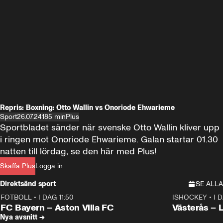
Repris: Boxning: Otto Wallin vs Onoriode Ehwarieme
Sport
26.07.24
185 min
Plus
Sportbladet sänder när svenske Otto Wallin kliver upp 
i ringen mot Onoriode Ehwarieme. Galan startar 01.30 
natten till lördag, se den här med Plus!
Skaffa Plus
Logga in
Direktsänd sport
SE ALLA
FOTBOLL
•
I DAG 11:50
ISHOCKEY
•
I 
Plus
Plus
FC Bayern – Aston Villa FC
Västerås – 
Nya avsnitt →