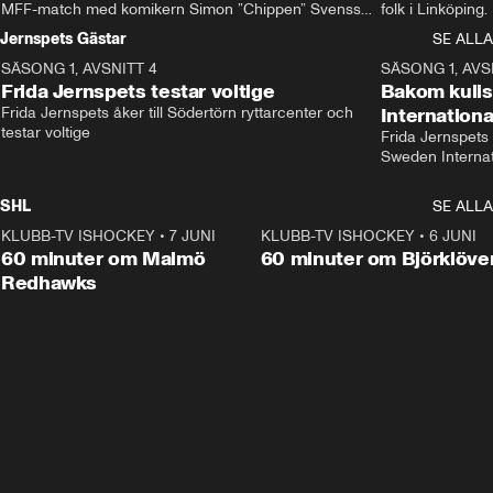
MFF-match med komikern Simon ”Chippen” Svensson 
folk i Linköping
och hjälper skadade stjärnbacken Pontus Jansson 
och Wernbloom kl
Jernspets Gästar
SE ALLA
hem. 
SÄSONG 1, AVSNITT 4
13:37
SÄSONG 1, AVS
Frida Jernspets testar voltige
Bakom kuli
Frida Jernspets åker till Södertörn ryttarcenter och 
Internation
testar voltige
Frida Jernspets 
Sweden Interna
SHL
SE ALLA
KLUBB-TV ISHOCKEY
•
7 JUNI
1:02:53
KLUBB-TV ISHOCKEY
•
6 JUNI
1:0
Plus
60 minuter om Malmö
60 minuter om Björklöve
Redhawks