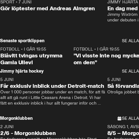
SPORT
•
7 JUNI
16:36
JIMMY HJÄRTA
Gör löptester med Andreas Almgren
En dag med 
Jimmy Wixtröm 
under debuten i
Senaste sportklippen
SE ALLA
FOTBOLL
•
I GÅR 19:55
0:29
FOTBOLL
•
I GÅR 19:55
Blåvitt tvingas utrymma
”Vi visste inte nog mycke
Gamla Ullevi
om dem”
Jimmy hjärta hockey
SE ALLA
5 JUNI
11:14
5 JUNI
Får exklusiv inblick under Detroit-match
Så förvandl
Över 1 000 personer jobbar under en match, för att få 
Otroliga jobbet
allt att gå runt i Little Ceasars Arena i Detroit. Vi har 
fått en exklusiv inblick i hur allt fungerar inför och 
under match i världens bästa hockeyliga
Morgonklubben
SE ALLA
2 JUNI
SÄSONG 1, AVSN
2/6 - Morgonklubben
8/5 – Morg