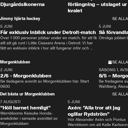
Djurgårdsikonerna
förlängning – utslaget ur
kvalet
Jimmy hjärta hockey
SE ALLA
5 JUNI
11:14
5 JUNI
Får exklusiv inblick under Detroit-match
Så förvandl
Över 1 000 personer jobbar under en match, för att få 
Otroliga jobbet
allt att gå runt i Little Ceasars Arena i Detroit. Vi har 
fått en exklusiv inblick i hur allt fungerar inför och 
under match i världens bästa hockeyliga
Morgonklubben
SE ALLA
2 JUNI
SÄSONG 1, AVSN
2/6 - Morgonklubben
8/5 – Morg
Se tisdagens avsnitt av Morgonklubben här. Start 
Se fredagens av
09.00. 
Det bästa ur Morgonklubben
SE ALLA
7 AUGUSTI
1:14
5 JUNI
”Höll barnet hemligt”
Axén: ”Alla tror att jag
Wernblooms Keisuke Honda-
ogillar Rydström”
anekdoter i senaste avsnittet av 
Hör Alexander Axén och Pontus 
Morgonklubben
Wernbloom om att Kalle Karlsson 