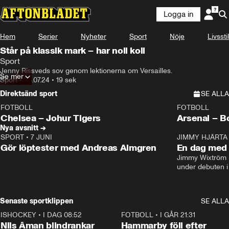
Logga in
Hem
Serier
Nyheter
Sport
Nöje
Livsstil
Står på klassik mark – har noll koll
Sport
Jenny Rissveds sov genom lektionerna om Versailles.
Se mer
Sport
•
26.07.24
•
19 sek
Direktsänd sport
SE ALLA
FOTBOLL
FOTBOLL
LIVE
Plus
Plus
Chelsea – Johur Tigers
Arsenal – B
Nya avsnitt →
SPORT
•
7 JUNI
16:36
JIMMY HJÄRTA
Gör löptester med Andreas Almgren
En dag med 
Jimmy Wixtröm 
under debuten i
Senaste sportklippen
SE ALLA
ISHOCKEY
•
I DAG 08:52
1:08
FOTBOLL
•
I GÅR 21:31
Nils Åman blindrankar
Hammarby föll efter