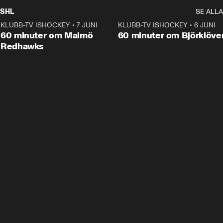
SHL
SE ALLA
KLUBB-TV ISHOCKEY
•
7 JUNI
1:02:53
KLUBB-TV ISHOCKEY
•
6 JUNI
1:0
Plus
60 minuter om Malmö
60 minuter om Björklöve
Redhawks