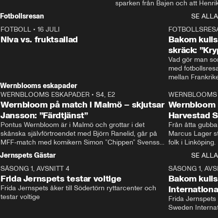
sparken från Bajen och att Henrik
Rydström tar över
Fotbollsresan
SE ALLA
FOTBOLL
•
16 JULI
0:44
FOTBOLLSRES
Niva vs. fruktsallad
Bakom kulis
skräck: ”Kry
Vad gör man som
med fotbollsres
Wernblooms eskapader
WERNBLOOMS ESKAPADER
•
S4, E2
38:23
WERNBLOOMS 
Wernbloom på match i Malmö – skjutsar
Wernbloom 
Jansson: ”Färdtjänst”
Harvestad 
Pontus Wernbloom är i Malmö och grottar i det 
Från åtta gubbar 
skånska självförtroendet med Björn Ranelid, går på 
Marcus Lager sta
MFF-match med komikern Simon ”Chippen” Svensson 
folk i Linköping
och hjälper skadade stjärnbacken Pontus Jansson 
och Wernbloom kl
Jernspets Gästar
SE ALLA
hem. 
SÄSONG 1, AVSNITT 4
13:37
SÄSONG 1, AVS
Frida Jernspets testar voltige
Bakom kuli
Frida Jernspets åker till Södertörn ryttarcenter och 
Internation
testar voltige
Frida Jernspets 
Sweden Interna