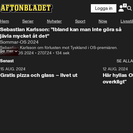
Logga in
Hem
Serier
Nyheter
Sport
Nöje
Livsstil
Sebastian Karlsson: ”Ibland kan man inte göra så
jävla mycket åt det”
Sommar-OS 2024
Sebastian Karlsson om förlusten mot Tyskland i OS-premiären.
Se mer
Sommar-OS 2024
•
27.07.24
•
134 sek
Senast
SE ALLA
15 AUG. 2024
0:26
12 AUG. 2024
Gratis pizza och glass – livet ut
Här hyllas O
overkligt"