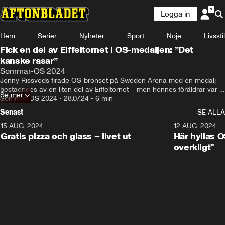
Logga in
Hem
Serier
Nyheter
Sport
Nöje
Livsstil
Fick en del av Eiffeltornet i OS-medaljen: ”Det
kanske rasar”
Sommar-OS 2024
Jenny Rissveds firade OS-bronset på Sweden Arena med en medalj 
beståendes av en liten del av Eiffeltornet – men hennes föräldrar var 
Se mer
hemma och renoverade sommarstugan.
Sommar-OS 2024
•
28.07.24
•
6 min
Senast
SE ALLA
15 AUG. 2024
0:26
12 AUG. 2024
Gratis pizza och glass – livet ut
Här hyllas O
overkligt"