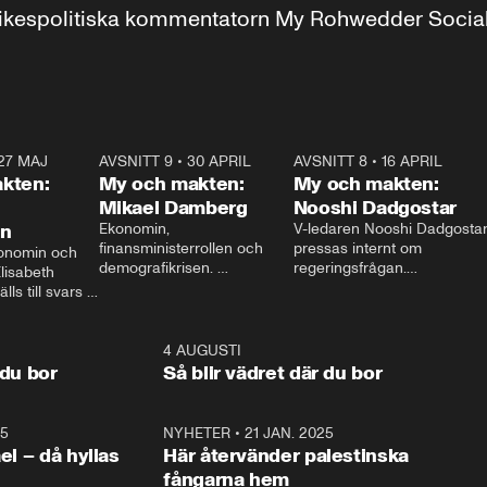
r inrikespolitiska kommentatorn My Rohwedder Soci
27 MAJ
3:51
AVSNITT 9
•
30 APRIL
24:00
AVSNITT 8
•
16 APRIL
25:1
kten:
My och makten:
My och makten:
Mikael Damberg
Nooshi Dadgostar
on
Ekonomin, 
V-ledaren Nooshi Dadgostar
finansministerrollen och 
pressas internt om 
onomin och 
demografikrisen. 
regeringsfrågan.

lisabeth 
Oppositionen ställs till svars 
I Aftonbladets 
ls till svars 
när Socialdemokraternas 
partiledarutfrågning ”My 
stern gästar 
Mikael Damberg gästar My 
och Makten” sätter hon ner 
My och Makten. 
och Makten. 
foten mot kritikerna:

1:06
4 AUGUSTI
1:0
– Vi ställer upp i val. Ska vi 
 du bor
Så blir vädret där du bor
vara med så sitter vi förstås 
25
1:22
NYHETER
•
21 JAN. 2025
0:5
ael – då hyllas
Här återvänder palestinska
fångarna hem