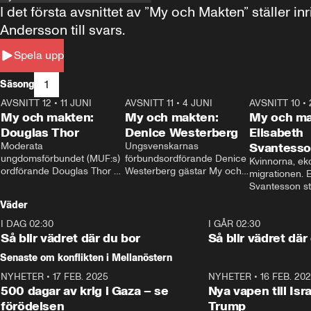
I det första avsnittet av ”My och Makten” ställe
Andersson till svars.
Spela upp
1
Säsong
AVSNITT 12
•
11 JUNI
26:27
AVSNITT 11
•
4 JUNI
23:40
AVSNITT 10
•
My och makten:
My och makten:
My och ma
Douglas Thor
Denice Westerberg
Elisabeth
Moderata 
Ungsvenskarnas 
Svantess
ungdomsförbundet (MUF:s) 
förbundsordförande Denice 
Kvinnorna, ek
ordförande Douglas Thor 
Westerberg gästar My och 
migrationen. E
gästar My och makten. I 
makten. I avsnittet 
Svantesson stäl
avsnittet diskuteras 
diskuteras migrationsfrågan 
när finansmini
Väder
tonårsutvisningarna och hur 
och hur SD ska locka 
Moderaterna ska locka 
kvinnliga väljare. 
I DAG 02:30
1:06
I GÅR 02:30
väljare till valet i höst. 
Så blir vädret där du bor
Så blir vädret där
Senaste om konflikten i Mellanöstern
NYHETER
•
17 FEB. 2025
0:45
NYHETER
•
16 FEB. 20
500 dagar av krig i Gaza – se
Nya vapen till Isr
förödelsen
Trump