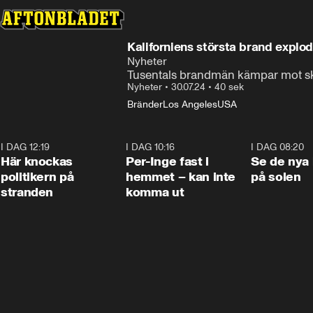
Kaliforniens största brand explod
Nyheter
Tusentals brandmän kämpar mot sk
Nyheter
•
30.07.24
•
40 sek
Bränder
Los Angeles
USA
I DAG 12:19
0:45
I DAG 10:16
1:26
I DAG 08:20
Här knockas
Per-Inge fast i
Se de nya 
politikern på
hemmet – kan inte
på solen
stranden
komma ut