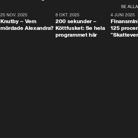
SE ALLA
3
25 NOV. 2025
31:05
8 OKT. 2025
4:29
4 JUNI 2025
Knutby – Vem
200 sekunder –
Finansmin
mördade Alexandra?
Köttfusket: Se hela
125 procent
programmet här
"Skattever
viktig uppg