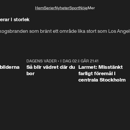
Hem
Serier
Nyheter
Sport
Nöje
Mer
Livsstil
erar i storlek
ogsbranden som bränt ett område lika stort som Los Angel
0:31
DAGENS VÄDER
•
I DAG 02:30
1:06
I GÅR 21:41
0:3
bilderna
Så blir vädret där du
Larmet: Misstänkt
bor
farligt föremål i
centrala Stockholm