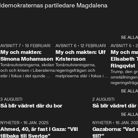
aldemokraternas partiledare Magdalena 
SE ALLA
7
AVSNITT 7
•
19 FEBRUARI
24:30
AVSNITT 6
•
12 FEBRUARI
27:30
AVSNITT 5
•
My och makten:
My och makten: Ulf
My och ma
Simona Mohamsson
Kristersson
Elisabeth
 
Tonårsutvisningarna, skolan 
Tonårsutvisningarna, 
Ringqvist
och och krisen i Liberalerna 
regeringsfrågan och 
Trump, den gr
står i fokus i det sjunde 
matpriserna står i fokus i 
omställningen
avsnittet av ”My och 
det sjätte avsnittet av ”My 
regeringsfråga
makten”. Se när 
och makten”. Se när 
centrum i det 
SE ALLA
Aftonbladets inrikespolitiska 
Aftonbladets inrikespolitiska 
avsnittet av ”
kommentator My 
kommentator My 
6
3 AUGUSTI
1:06
2 AUGUSTI
Makten”. Se nä
Rohwedder ställer 
Rohwedder ställer 
Så blir vädret där du bor
Så blir vädret där
Aftonbladets in
utbildnings- och 
statsminister Ulf Kristersson 
kommentator 
SE ALLA
integrationsminister Simona 
till svars.
Rohwedder stäl
Mohamsson till svars.
Centerpartiets
2
NYHETER
•
16 JAN. 2025
1:01
NYHETER
•
16 JAN. 20
Thand Ring till
Ahmed, 40, är fast i Gaza: ”Vill
Gazaborna: ”Vad s
tillbaka till Sverige”
till?”