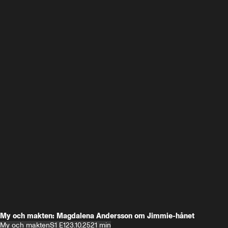
My och makten: Magdalena Andersson om Jimmie-hånet
My och makten
S1 E1
23.10.25
21 min