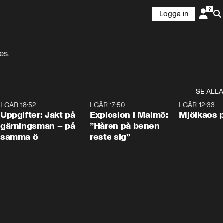
Logga in
es.
SE ALLA
5
I GÅR 18:52
0:33
I GÅR 17:50
1:10
I GÅR 12:33
Uppgifter: Jakt på
Explosion i Malmö:
Mjölkaos p
gärningsman – på
”Håren på benen
samma ö
reste sig”