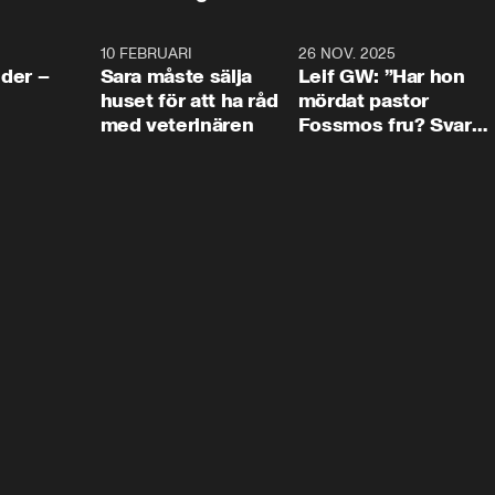
4:24
10 FEBRUARI
4:13
26 NOV. 2025
8:1
der –
Sara måste sälja
Leif GW: ”Har hon
huset för att ha råd
mördat pastor
med veterinären
Fossmos fru? Svar
nej.”