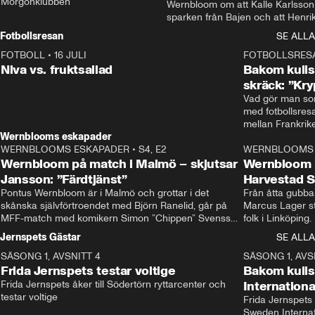
Morgonklubben
Wernbloom om att Kalle Karlsson 
sparken från Bajen och att Henrik
Rydström tar över
Fotbollsresan
SE ALLA
FOTBOLL
•
16 JULI
0:44
FOTBOLLSRES
Niva vs. fruktsallad
Bakom kulis
skräck: ”Kry
Vad gör man som
med fotbollsres
Wernblooms eskapader
WERNBLOOMS ESKAPADER
•
S4, E2
38:23
WERNBLOOMS 
Wernbloom på match i Malmö – skjutsar
Wernbloom 
Jansson: ”Färdtjänst”
Harvestad 
Pontus Wernbloom är i Malmö och grottar i det 
Från åtta gubbar 
skånska självförtroendet med Björn Ranelid, går på 
Marcus Lager sta
MFF-match med komikern Simon ”Chippen” Svensson 
folk i Linköping
och hjälper skadade stjärnbacken Pontus Jansson 
och Wernbloom kl
Jernspets Gästar
SE ALLA
hem. 
SÄSONG 1, AVSNITT 4
13:37
SÄSONG 1, AVS
Frida Jernspets testar voltige
Bakom kuli
Frida Jernspets åker till Södertörn ryttarcenter och 
Internation
testar voltige
Frida Jernspets 
Sweden Interna