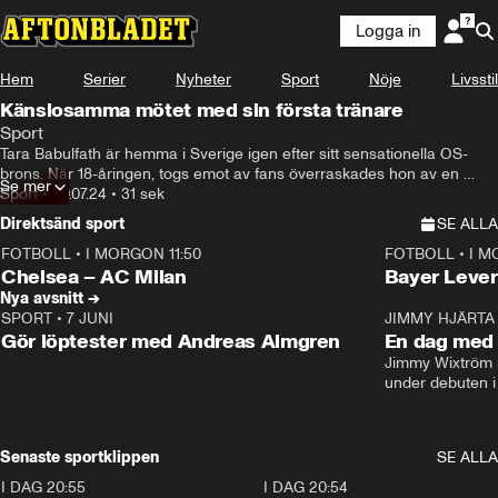
Logga in
Hem
Serier
Nyheter
Sport
Nöje
Livsstil
Känslosamma mötet med sin första tränare
Sport
Tara Babulfath är hemma i Sverige igen efter sitt sensationella OS-
brons. När 18-åringen, togs emot av fans överraskades hon av en 
Se mer
speciell person: hennes allra första tränare Fred Luvall, 80.
Sport
•
30.07.24
•
31 sek
Direktsänd sport
SE ALLA
FOTBOLL
•
I MORGON 11:50
FOTBOLL
•
I M
Plus
Plus
Chelsea – AC Milan
Bayer Lever
Nya avsnitt →
SPORT
•
7 JUNI
16:36
JIMMY HJÄRTA
Gör löptester med Andreas Almgren
En dag med 
Jimmy Wixtröm 
under debuten i
Senaste sportklippen
SE ALLA
I DAG 20:55
0:29
I DAG 20:54