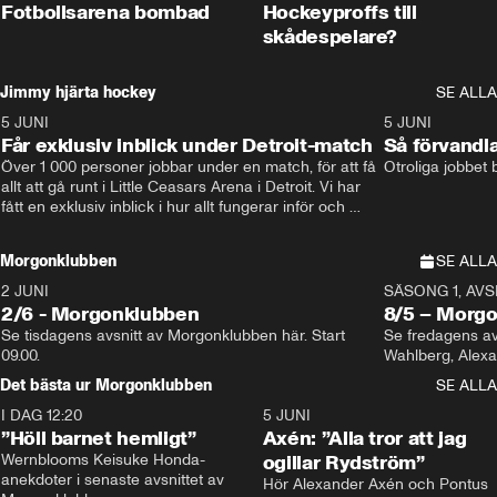
Fotbollsarena bombad
Hockeyproffs till
skådespelare?
Jimmy hjärta hockey
SE ALLA
5 JUNI
11:14
5 JUNI
Får exklusiv inblick under Detroit-match
Så förvandl
Över 1 000 personer jobbar under en match, för att få 
Otroliga jobbet
allt att gå runt i Little Ceasars Arena i Detroit. Vi har 
fått en exklusiv inblick i hur allt fungerar inför och 
under match i världens bästa hockeyliga
Morgonklubben
SE ALLA
2 JUNI
SÄSONG 1, AVSN
2/6 - Morgonklubben
8/5 – Morg
Se tisdagens avsnitt av Morgonklubben här. Start 
Se fredagens av
09.00. 
Det bästa ur Morgonklubben
SE ALLA
I DAG 12:20
1:14
5 JUNI
”Höll barnet hemligt”
Axén: ”Alla tror att jag
Wernblooms Keisuke Honda-
ogillar Rydström”
anekdoter i senaste avsnittet av 
Hör Alexander Axén och Pontus 