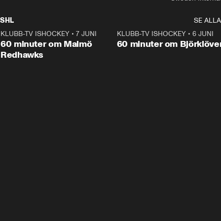
SHL
SE ALLA
KLUBB-TV ISHOCKEY
•
7 JUNI
1:02:53
KLUBB-TV ISHOCKEY
•
6 JUNI
1:0
Plus
60 minuter om Malmö
60 minuter om Björklöve
Redhawks