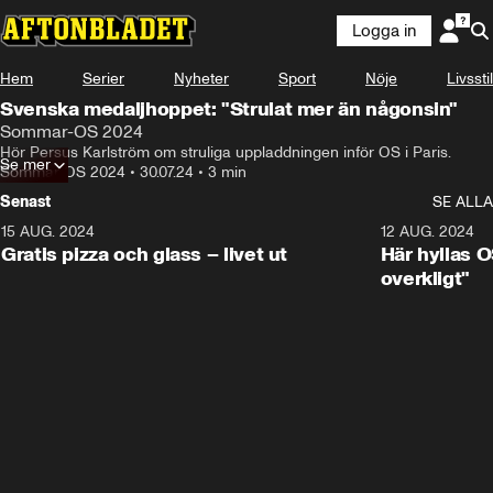
Logga in
Hem
Serier
Nyheter
Sport
Nöje
Livsstil
Svenska medaljhoppet: "Strulat mer än någonsin"
Sommar-OS 2024
Hör Persus Karlström om struliga uppladdningen inför OS i Paris.
Se mer
Sommar-OS 2024
•
30.07.24
•
3 min
Senast
SE ALLA
15 AUG. 2024
0:26
12 AUG. 2024
Gratis pizza och glass – livet ut
Här hyllas O
overkligt"