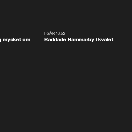
1:56
I GÅR 18:52
2:1
og mycket om
Räddade Hammarby i kvalet