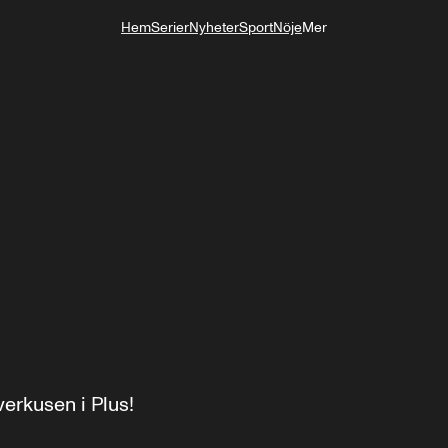
Hem
Serier
Nyheter
Sport
Nöje
Mer
Livsstil
rkusen i Plus!
