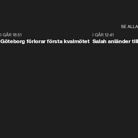
SE ALLA
7
I GÅR 18:51
2:17
I GÅR 12:41
Göteborg förlorar första kvalmötet
Salah anländer ti