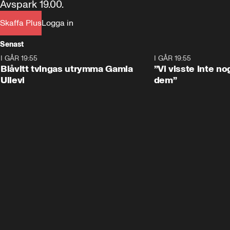
Avspark 19.00.
Skaffa Plus
Logga in
Senast
I GÅR 19:55
0:29
I GÅR 19:55
Blåvitt tvingas utrymma Gamla
”Vi visste inte n
Ullevi
dem”