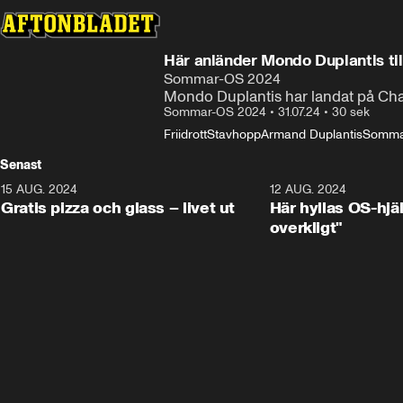
Här anländer Mondo Duplantis til
Sommar-OS 2024
Mondo Duplantis har landat på Charl
Sommar-OS 2024
•
31.07.24
•
30 sek
Friidrott
Stavhopp
Armand Duplantis
Somma
Senast
15 AUG. 2024
0:26
12 AUG. 2024
Gratis pizza och glass – livet ut
Här hyllas OS-hjä
overkligt"