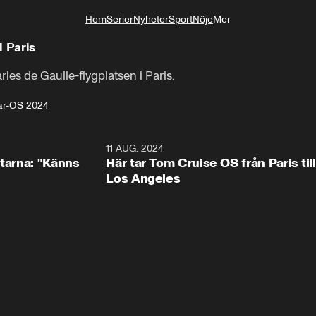
Hem
Serier
Nyheter
Sport
Nöje
Mer
Livsstil
l Paris
es de Gaulle-flygplatsen i Paris.
r-OS 2024
0:54
11 AUG. 2024
2:5
ltarna: "Känns
Här tar Tom Cruise OS från Paris till
Los Angeles