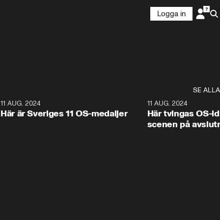
Logga in
SE ALLA
3
11 AUG. 2024
3:52
11 AUG. 2024
Här är Sveriges 11 OS-medaljer
Här tvingas OS-id
scenen på avslut