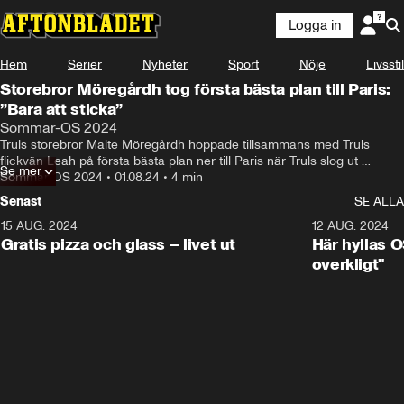
Logga in
Hem
Serier
Nyheter
Sport
Nöje
Livsstil
Storebror Möregårdh tog första bästa plan till Paris:
”Bara att sticka”
Sommar-OS 2024
Truls storebror Malte Möregårdh hoppade tillsammans med Truls 
flickvän Leah på första bästa plan ner till Paris när Truls slog ut 
Se mer
världsettan och tog sig till åttondelsfinal i OS.
Sommar-OS 2024
•
01.08.24
•
4 min
Senast
SE ALLA
15 AUG. 2024
0:26
12 AUG. 2024
Gratis pizza och glass – livet ut
Här hyllas O
overkligt"