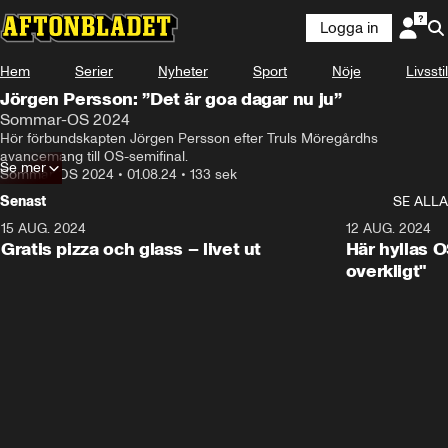
Logga in
Hem
Serier
Nyheter
Sport
Nöje
Livsstil
Jörgen Persson: ”Det är goa dagar nu ju”
Sommar-OS 2024
Hör förbundskapten Jörgen Persson efter Truls Möregårdhs 
avancemang till OS-semifinal.
Se mer
Sommar-OS 2024
•
01.08.24
•
133 sek
Senast
SE ALLA
15 AUG. 2024
0:26
12 AUG. 2024
Gratis pizza och glass – livet ut
Här hyllas O
overkligt"