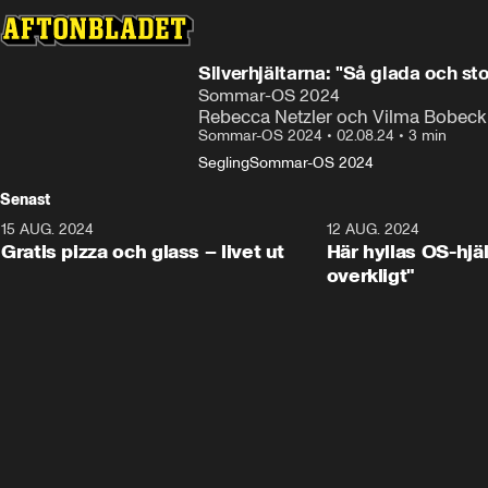
Silverhjältarna: "Så glada och sto
Sommar-OS 2024
Rebecca Netzler och Vilma Bobeck ef
Sommar-OS 2024
•
02.08.24
•
3 min
Segling
Sommar-OS 2024
Senast
15 AUG. 2024
0:26
12 AUG. 2024
Gratis pizza och glass – livet ut
Här hyllas OS-hjä
overkligt"