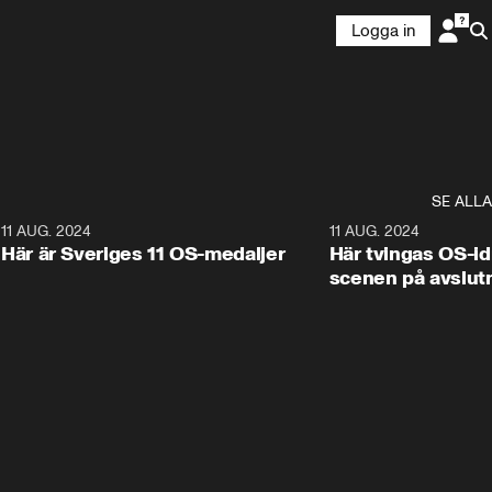
Logga in
SE ALLA
3
11 AUG. 2024
3:52
11 AUG. 2024
Här är Sveriges 11 OS-medaljer
Här tvingas OS-id
scenen på avslut