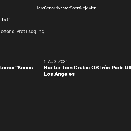
Hem
Serier
Nyheter
Sport
Nöje
Mer
Livsstil
lta!"
ter silvret i segling
0:54
11 AUG. 2024
2:5
ltarna: "Känns
Här tar Tom Cruise OS från Paris till
Los Angeles