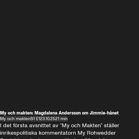
My och makten: Magdalena Andersson om Jimmie-hånet
My och makten
S1 E1
23.10.25
21 min
I det första avsnittet av ”My och Makten” ställer 
inrikespolitiska kommentatorn My Rohwedder 