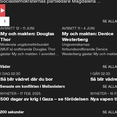
Socialdemokraternas partiledare Magdalena 
Andersson till svars.
1
SE ALLA
AVSNITT 12
•
11 JUNI
26:27
AVSNITT 11
•
4 JUNI
2
My och makten: Douglas
My och makten: Denice
Thor
Westerberg
Moderata ungdomsförbundet 
Ungsvenskarnas 
(MUF:s) ordförande Douglas Thor 
förbundsordförande Denice 
gästar My och makten. I avsnittet 
Westerberg gästar My och makten.
diskuteras tonårsutvisningarna och 
avsnittet diskuteras migrationsfrå
hur Moderaterna ska locka väljare till 
och hur SD ska locka kvinnliga 
Väder
SE ALLA
valet i höst. 
väljare. 
I DAG 02:30
1:06
I GÅR 02:30
Så blir vädret där du bor
Så blir vädr
Senaste om konflikten i Mellanöstern
SE ALLA
NYHETER
•
17 FEB. 2025
0:45
NYHETER
•
16 F
500 dagar av krig i Gaza – se förödelsen
Nya vapen ti
200 sekunder
SE ALLA