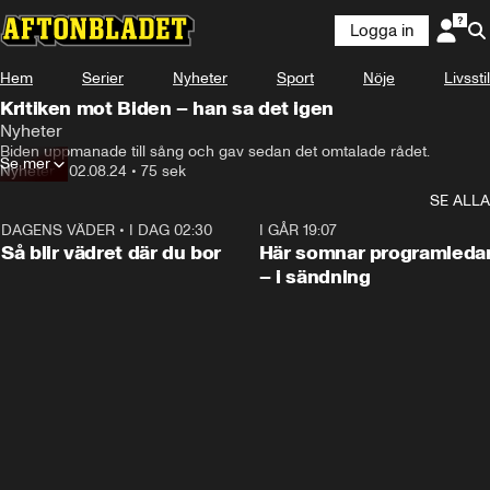
Logga in
Hem
Serier
Nyheter
Sport
Nöje
Livsstil
Kritiken mot Biden – han sa det igen
Nyheter
Biden uppmanade till sång och gav sedan det omtalade rådet.
Se mer
Nyheter
•
02.08.24
•
75 sek
SE ALLA
DAGENS VÄDER
•
I DAG 02:30
1:06
I GÅR 19:07
Så blir vädret där du bor
Här somnar programleda
– i sändning