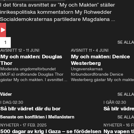
I det första avsnittet av ”My och Makten” ställer 
inrikespolitiska kommentatorn My Rohwedder 
Socialdemokraternas partiledare Magdalena 
Andersson till svars.
1
SE ALLA
AVSNITT 12
•
11 JUNI
26:27
AVSNITT 11
•
4 JUNI
2
My och makten: Douglas
My och makten: Denice
Thor
Westerberg
Moderata ungdomsförbundet 
Ungsvenskarnas 
(MUF:s) ordförande Douglas Thor 
förbundsordförande Denice 
gästar My och makten. I avsnittet 
Westerberg gästar My och makten.
diskuteras tonårsutvisningarna och 
avsnittet diskuteras migrationsfrå
hur Moderaterna ska locka väljare till 
och hur SD ska locka kvinnliga 
Väder
SE ALLA
valet i höst. 
väljare. 
I DAG 02:30
1:06
I GÅR 02:30
Så blir vädret där du bor
Så blir vädr
Senaste om konflikten i Mellanöstern
SE ALLA
NYHETER
•
17 FEB. 2025
0:45
NYHETER
•
16 F
500 dagar av krig i Gaza – se förödelsen
Nya vapen ti