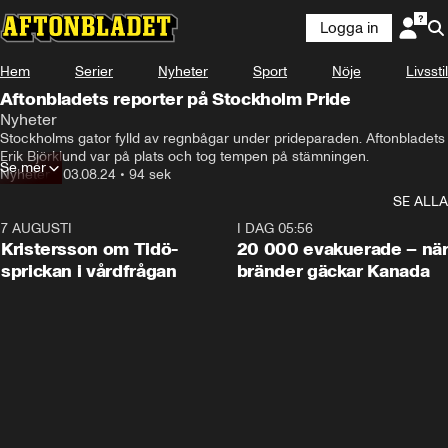
Logga in
Hem
Serier
Nyheter
Sport
Nöje
Livsstil
Aftonbladets reporter på Stockholm Pride
Nyheter
Stockholms gator fylld av regnbågar under prideparaden. Aftonbladets 
Erik Björklund var på plats och tog tempen på stämningen.
Se mer
Nyheter
•
03.08.24
•
94 sek
SE ALLA
7 AUGUSTI
0:42
I DAG 05:56
Kristersson om Tidö-
20 000 evakuerade – nä
sprickan i vårdfrågan
bränder gäckar Kanada