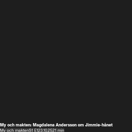
My och makten: Magdalena Andersson om Jimmie-hånet
My och makten
S1 E1
23.10.25
21 min