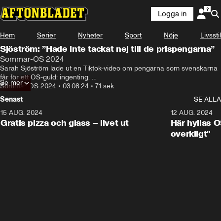
Logga in
Hem
Serier
Nyheter
Sport
Nöje
Livsstil
Sjöström: ”Hade inte tackat nej till de prispengarna”
Sommar-OS 2024
Sarah Sjöström lade ut en Tiktok-video om pengarna som svenskarna 
får för ett OS-guld: ingenting. 

Se mer
Hör Sarah om videon och de stora skillnaderna i prispengar.
Sommar-OS 2024
•
03.08.24
•
71 sek
Senast
SE ALLA
15 AUG. 2024
0:26
12 AUG. 2024
Gratis pizza och glass – livet ut
Här hyllas O
overkligt"