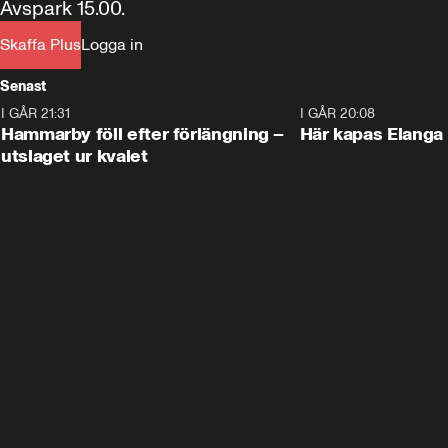
Avspark 15.00.
Skaffa Plus
Logga in
Senast
I GÅR 21:31
1:28
I GÅR 20:08
Hammarby föll efter förlängning –
Här kapas Elanga 
utslaget ur kvalet