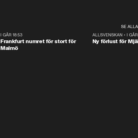
SE ALLA
7
I GÅR 18:53
0:56
ALLSVENSKAN
•
I GÅR
Frankfurt numret för stort för
Ny förlust för Mjä
Malmö