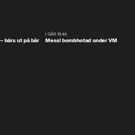
1:07
I GÅR 19:46
0:4
– bärs ut på bår
Messi bombhotad under VM