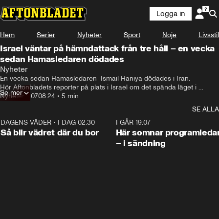
Logga in
Hem
Serier
Nyheter
Sport
Nöje
Livsstil
Israel väntar på hämndattack från tre håll – en vecka
sedan Hamasledaren dödades
Nyheter
En vecka sedan Hamasledaren  Ismail Haniya dödades i Iran.

Hör Aftonbladets reporter på plats i Israel om det spända läget i 
Se mer
området.
Nyheter
•
07.08.24
•
5 min
SE ALLA
DAGENS VÄDER
•
I DAG 02:30
1:06
I GÅR 19:07
Så blir vädret där du bor
Här somnar programleda
– i sändning