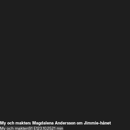
My och makten: Magdalena Andersson om Jimmie-hånet
My och makten
S1 E1
23.10.25
21 min