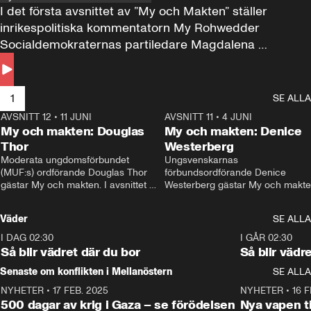
I det första avsnittet av ”My och Makten” ställer 
inrikespolitiska kommentatorn My Rohwedder 
Socialdemokraternas partiledare Magdalena 
Andersson till svars.
1
SE ALLA
AVSNITT 12
•
11 JUNI
26:27
AVSNITT 11
•
4 JUNI
2
My och makten: Douglas
My och makten: Denice
Thor
Westerberg
Moderata ungdomsförbundet 
Ungsvenskarnas 
(MUF:s) ordförande Douglas Thor 
förbundsordförande Denice 
gästar My och makten. I avsnittet 
Westerberg gästar My och makten.
diskuteras tonårsutvisningarna och 
avsnittet diskuteras migrationsfrå
hur Moderaterna ska locka väljare till 
och hur SD ska locka kvinnliga 
Väder
SE ALLA
valet i höst. 
väljare. 
I DAG 02:30
1:06
I GÅR 02:30
Så blir vädret där du bor
Så blir vädr
Senaste om konflikten i Mellanöstern
SE ALLA
NYHETER
•
17 FEB. 2025
0:45
NYHETER
•
16 F
500 dagar av krig i Gaza – se förödelsen
Nya vapen ti