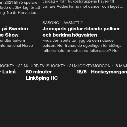
vardag – från frukostgruppens haveri till 
i 2021 till 75 spelare i 
tränare Addes kamp mot cancer och laget 
de ett 35+-lag för att 
som siktar mot Allsvenskan.
ing. Nu är Harvestad 
ch Wernbloom kliver 
14:14
SÄSONG 1, AVSNITT 2
24:5
a på Sweden
Jernspets gästar ridande poliser
rse Show
och beridna högvakten
rundtur bakom 
Frida Jernspets tar rygg på den ridande 
ternational Horse 
polisen. Hur tränas de egentligen för stökiga 
fotbollsmatcher och stora folkmassor? Hon 
hälsar även på hos beridna högvakten, som 
den här dagen ska byta av högvakten, som 
SHOCKEY
1:00:28
•
22 MAJ
KLUBB-TV ISHOCKEY
vaktar slottet.
1:00:18
•
21 MAJ
HOCKEYMORGON
•
18 MAJ
Plus
r Luleå
60 minuter
18/5 - Hockeymorgo
Linköping HC