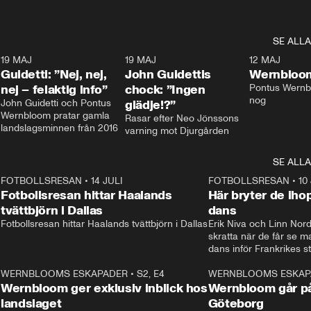
SE ALLA
3
19 MAJ
0:39
19 MAJ
0:34
12 MAJ
Guidetti: ”Nej, nej,
John Guidettis
Wernbloom
nej – felaktig info”
chock: ”Ingen
Pontus Wernbl
nog
John Guidetti och Pontus 
glädje!?”
Wernbloom pratar gamla 
Rasar efter Neo Jönssons 
landslagsminnen från 2016
varning mot Djurgården
SE ALLA
8
FOTBOLLSRESAN
•
14 JULI
41:35
FOTBOLLSRESAN
•
10
Fotbollsresan hittar Haalands
Här bryter de ih
tvättbjörn i Dallas
dans
Fotbollsresan hittar Haalands tvättbjörn i Dallas
Erik Niva och Linn Nord
skratta när de får se 
dans inför Frankrikes st
VM-kvartsfinalen. 
4
WERNBLOOMS ESKAPADER
•
S2, E4
24:20
WERNBLOOMS ESKAP
Plus
Wernbloom ger exklusiv inblick hos
Wernbloom går på
landslaget
Göteborg