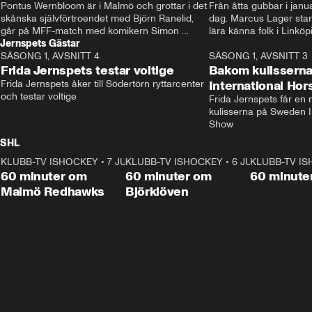
Pontus Wernbloom är i Malmö och grottar i det 
Från åtta gubbar i januar
skånska självförtroendet med Björn Ranelid, 
dag. Marcus Lager starta
går på MFF-match med komikern Simon 
lära känna folk i Linköp
Jernspets Gästar
”Chippen” Svensson och hjälper skadade 
STBK en institution – o
SÄSONG 1, AVSNITT 4
stjärnbacken Pontus Jansson hem. 
13:37
rakt in i värmen.
SÄSONG 1, AVSNITT 3
Frida Jernspets testar voltige
Bakom kulissern
Frida Jernspets åker till Södertörn ryttarcenter 
International Ho
och testar voltige
Frida Jernspets får en 
kulisserna på Sweden In
Show
SHL
KLUBB-TV ISHOCKEY
1:02:53
•
7 JUNI
KLUBB-TV ISHOCKEY
1:00:59
•
6 JUNI
KLUBB-TV I
Plus
Plus
60 minuter om
60 minuter om
60 minute
Malmö Redhawks
Björklöven