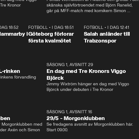
 Tre Kronor
skånska självförtroendet med Björn Ranelid, 
går på MFF-match med komikern Simon 
”Chippen” Svensson och hjälper skadade 
stjärnbacken Pontus Jansson hem. 
 DAG 18:52
2:17
FOTBOLL
•
I DAG 18:51
2:17
FOTBOLL
•
I DAG 12:41
0:4
Hammarby i
Göteborg förlorar
Salah anländer till
första kvalmötet
Trabzonspor
1:04
SÄSONG 1, AVSNITT 29
17:3
L-rinken
En dag med Tre Kronors Viggo
inkens förvandling
Björck
Jimmy Wixtröm hänger en dag med Viggo 
Björck under debuten i Tre Kronor
SÄSONG 1, AVSNITT 16
bben
29/5 - Morgonklubben
av Morgonklubben med 
Se fredagens avsnitt av Morgonklubben här. 
nder Axén och Simon 
Start 09.00. 