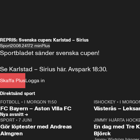
REPRIS: Svenska cupen: Karlstad – Sirius
Sport
20.08.24
172 min
Plus
Sportbladet sänder svenska cupen!

Se Karlstad – Sirius här. Avspark 18:30.
Skaffa Plus
Logga in
Direktsänd sport
FOTBOLL
•
I MORGON 11:50
ISHOCKEY
•
I MORGON
Plus
Plus
FC Bayern – Aston Villa FC
Västerås – Leksa
Nya avsnitt →
SPORT
•
7 JUNI
16:36
JIMMY HJÄRTA HOCK
Gör löptester med Andreas
En dag med Tre K
Almgren
Björck
Jimmy Wixtröm hänger 