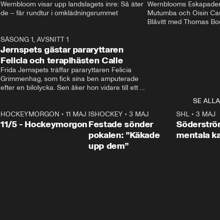
Wernbloom visar upp landslagets inre: Så äter 
Wernblooms Eskapader:
de – får rundtur i omklädningsrummet
Mutumba och Oisin Cant
Blåvitt med Thomas Bo
0
SÄSONG 1, AVSNITT 1
25:12
Jernspets gästar pararyttaren
Felicia och terapihästen Calle
Frida Jernspets träffar pararyttaren Felicia 
Grimmenhag, som fick sina ben amputerade 
efter en bilolycka. Sen åker hon vidare till ett 
vård- och omsorgsboende med den 76 
SE ALLA
centimeter höga terapihästen Calle.
HOCKEYMORGON
•
11 MAJ
ISHOCKEY
•
3 MAJ
0:22
SHL
•
3 MAJ
n
11/5 - Hockeymorgon
Festade sönder
Söderströ
pokalen: ”Käkade
mentala 
upp dem”