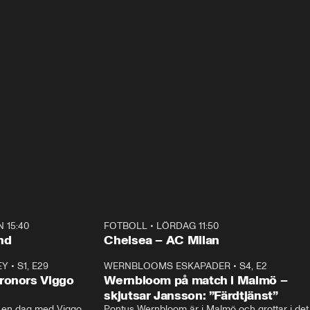
 15:40
FOTBOLL
•
LÖRDAG 11:50
Plus
nd
Chelsea – AC Milan
EY
•
S1, E29
17:38
WERNBLOOMS ESKAPADER
•
S4, E2
38:2
ronors Viggo
Wernbloom på match i Malmö –
skjutsar Jansson: ”Färdtjänst”
en dag med Viggo 
Pontus Wernbloom är i Malmö och grottar i det 