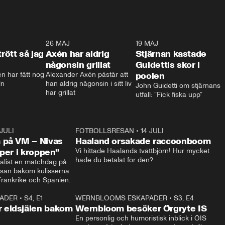
0:30
26 MAJ
0:31
19 MAJ
0:4
trött så jag
Axén har aldrig
Stjärnan kastade
någonsin grillat
Guidettis skor i
 har fått nog 
Alexander Axén påstår att 
poolen
ln
han aldrig någonsin i sitt liv 
John Guidetti om stjärnans 
har grillat
utfall: ”Fick fiska upp”
 JULI
36:52
FOTBOLLSRESAN
•
14 JULI
0:3
 på VM – Nivas
Haaland orsakade raccoonboom
yper i kroppen”
Vi hittade Haalands tvättbjörn! Hur mycket 
hade du betalat för den?
list en matchdag på 
esan bakom kulisserna 
på semifinalen mellan Frankrike och Spanien. 
ADER
•
S4, E1
32:14
WERNBLOOMS ESKAPADER
•
S3, E4
33:1
Plus
 eldsjälen bakom
Wernbloom besöker Örgryte IS
En personlig och humoristisk inblick i ÖIS 