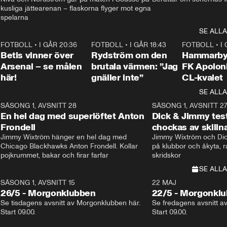
kusliga jättearenan – flaskorna flyger mot egna 
spelarna 
SE ALLA
2
FOTBOLL
•
I GÅR 20:36
1:30
FOTBOLL
•
I GÅR 18:43
0:46
FOTBOLL
•
I
Betis vinner över
Rydström om den
Hammarby 
Arsenal – se målen
brutala värmen: ”Jag
FK Apoloni
här!
gnäller inte”
CL-kvalet
SE ALLA
8
SÄSONG 1, AVSNITT 28
20:38
SÄSONG 1, AVSNITT 2
Plus
En hel dag med superlöftet Anton
Dick & Jimmy test
Frondell
chockas av skill
Jimmy Wixtröm hänger en hel dag med 
Jimmy Wixtröm och Dick
Chicago Blackhawks Anton Frondell. Kollar 
på klubbor och åkyta, r
pojkrummet, bakar och firar farfar
skridskor 
SE ALLA
SÄSONG 1, AVSNITT 15
22 MAJ
26/5 - Morgonklubben
22/5 - Morgonkl
Se tisdagens avsnitt av Morgonklubben här. 
Se fredagens avsnitt a
Start 09.00. 
Start 09.00. 