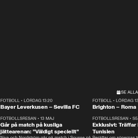
SE ALLA
FOTBOLL
•
LÖRDAG 13:20
FOTBOLL
•
LÖRDAG 13
Plus
Plus
Bayer Leverkusen – Sevilla FC
Brighton – Roma
3
FOTBOLLSRESAN
•
13 MAJ
33:19
FOTBOLLSRESAN
•
S5
Går på match på kusliga
Exklusivt: Träffar
jättearenan: ”Väldigt speciellt”
Tunisien
Niva och Nordström går på match i Sousse på 
Berättar om sönernas tu