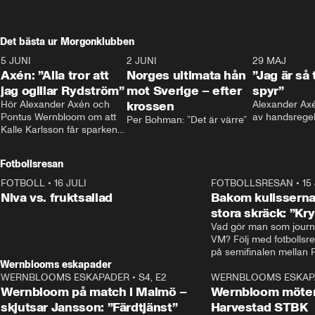
Det bästa ur Morgonklubben
5 JUNI
0:44
2 JUNI
0:26
29 MAJ
Axén: ”Alla tror att
Norges ultimata hån
”Jag är så 
jag ogillar Rydström”
mot Sverige – efter
spyr”
Hör Alexander Axén och 
krossen
Alexander Axén
Pontus Wernbloom om att 
av handsrege
Per Bohman: ”Det är värre”
Kalle Karlsson får sparken 
från Bajen och att Henrik 
Rydström tar över
Fotbollsresan
FOTBOLL
•
16 JULI
0:44
FOTBOLLSRESAN
•
15
Niva vs. fruktsallad
Bakom kulisserna
stora skräck: ”Kr
Vad gör man som journa
VM? Följ med fotbollsr
Wernblooms eskapader
WERNBLOOMS ESKAPADER
•
S4, E2
38:23
WERNBLOOMS ESKAP
Wernbloom på match i Malmö –
Wernbloom möter
skjutsar Jansson: ”Färdtjänst”
Harvestad STBK