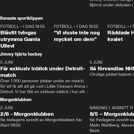
Björck under debuten i
Senaste sportklippen
FOTBOLL
•
I DAG 19:55
0:29
FOTBOLL
•
I DAG 19:55
1:56
FOTBOLL
•
I
Blåvitt tvingas
”Vi visste inte nog
Räddade 
utrymma Gamla
mycket om dem”
kvalet
Ullevi
Jimmy hjärta hockey
5 JUNI
11:14
5 JUNI
Får exklusiv inblick under Detroit-
Så förvandlas NH
match
Otroliga jobbet bakom r
Över 1 000 personer jobbar under en match, 
för att få allt att gå runt i Little Ceasars Arena i 
Detroit. Vi har fått en exklusiv inblick i hur allt 
fungerar inför och under match i världens 
Morgonklubben
bästa hockeyliga
2 JUNI
SÄSONG 1, AVSNITT 11
2/6 - Morgonklubben
8/5 – Morgonklu
Se tisdagens avsnitt av Morgonklubben här. 
Se fredagens avsnitt 
Start 09.00. 
Malin Wahlberg, Alexa
Bank. 