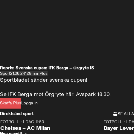
Repris: Svenska cupen: IFK Berga – Örgryte IS
Sport
21.08.24
129 min
Plus
Sportbladet sänder svenska cupen!

Se IFK Berga mot Örgryte här. Avspark 18:30.
Skaffa Plus
Logga in
Direktsänd sport
SE ALLA
FOTBOLL
•
I DAG 11:50
FOTBOLL
•
I D
Plus
Plus
Chelsea – AC Milan
Bayer Lever
Nya avsnitt →