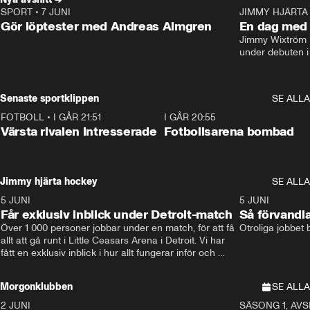
SPORT
•
7 JUNI
16:36
JIMMY HJÄRTA
Gör löptester med Andreas Almgren
En dag med 
Jimmy Wixtröm 
under debuten i
Senaste sportklippen
SE ALLA
FOTBOLL
•
I GÅR 21:51
0:31
I GÅR 20:55
Värsta rivalen intresserade
Fotbollsarena bombad
Jimmy hjärta hockey
SE ALLA
5 JUNI
11:14
5 JUNI
Får exklusiv inblick under Detroit-match
Så förvandl
Över 1 000 personer jobbar under en match, för att få 
Otroliga jobbet
allt att gå runt i Little Ceasars Arena i Detroit. Vi har 
fått en exklusiv inblick i hur allt fungerar inför och 
under match i världens bästa hockeyliga
Morgonklubben
SE ALLA
2 JUNI
SÄSONG 1, AVSN