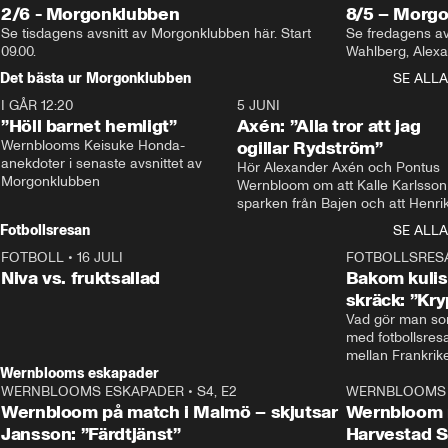
2/6 - Morgonklubben
8/5 – Morg
Se tisdagens avsnitt av Morgonklubben här. Start 
Se fredagens av
09.00. 
Det bästa ur Morgonklubben
SE ALLA
I GÅR 12:20
1:14
5 JUNI
”Höll barnet hemligt”
Axén: ”Alla tror att jag
Wernblooms Keisuke Honda-
ogillar Rydström”
anekdoter i senaste avsnittet av 
Hör Alexander Axén och Pontus 
Morgonklubben
Wernbloom om att Kalle Karlsson 
sparken från Bajen och att Henrik
Rydström tar över
Fotbollsresan
SE ALLA
FOTBOLL
•
16 JULI
0:44
FOTBOLLSRES
Niva vs. fruktsallad
Bakom kulis
skräck: ”Kry
Vad gör man som
med fotbollsres
Wernblooms eskapader
WERNBLOOMS ESKAPADER
•
S4, E2
38:23
WERNBLOOMS 
Wernbloom på match i Malmö – skjutsar
Wernbloom 
Jansson: ”Färdtjänst”
Harvestad 