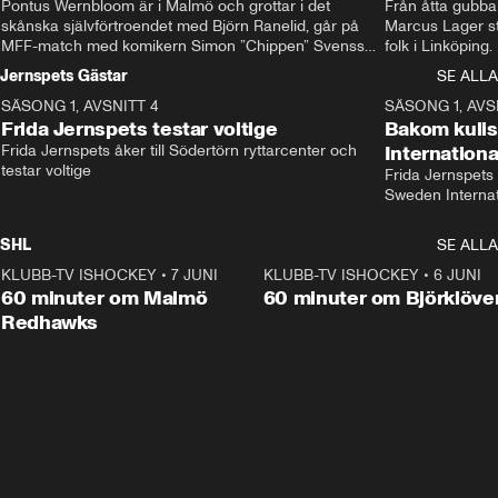
Pontus Wernbloom är i Malmö och grottar i det 
Från åtta gubbar 
skånska självförtroendet med Björn Ranelid, går på 
Marcus Lager sta
MFF-match med komikern Simon ”Chippen” Svensson 
folk i Linköping
och hjälper skadade stjärnbacken Pontus Jansson 
och Wernbloom kl
Jernspets Gästar
SE ALLA
hem. 
SÄSONG 1, AVSNITT 4
13:37
SÄSONG 1, AVS
Frida Jernspets testar voltige
Bakom kuli
Frida Jernspets åker till Södertörn ryttarcenter och 
Internation
testar voltige
Frida Jernspets 
Sweden Interna
SHL
SE ALLA
KLUBB-TV ISHOCKEY
•
7 JUNI
1:02:53
KLUBB-TV ISHOCKEY
•
6 JUNI
1:0
Plus
60 minuter om Malmö
60 minuter om Björklöve
Redhawks