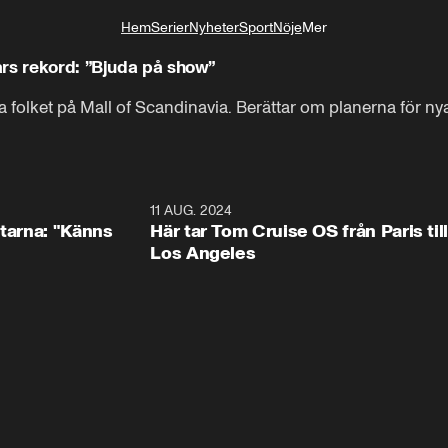
Hem
Serier
Nyheter
Sport
Nöje
Mer
Livsstil
rs rekord: ”Bjuda på show”
folket på Mall of Scandinavia. Berättar om planerna för nya
0:54
11 AUG. 2024
2:5
ltarna: "Känns
Här tar Tom Cruise OS från Paris till
Los Angeles