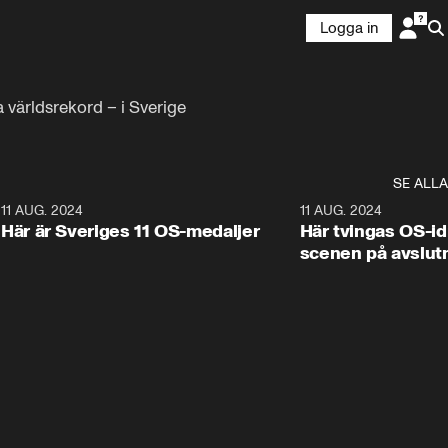
Logga in
 världsrekord – i Sverige
SE ALLA
3
11 AUG. 2024
3:52
11 AUG. 2024
Här är Sveriges 11 OS-medaljer
Här tvingas OS-id
scenen på avslut