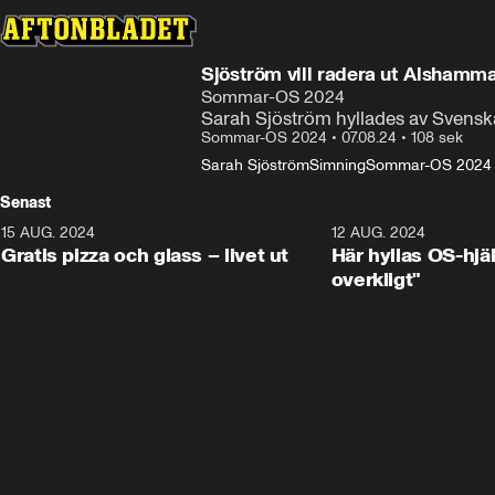
Sjöström vill radera ut Alshamma
Sommar-OS 2024
Sarah Sjöström hyllades av Svenska 
Sommar-OS 2024
•
07.08.24
•
108 sek
Sarah Sjöström
Simning
Sommar-OS 2024
Senast
15 AUG. 2024
0:26
12 AUG. 2024
Gratis pizza och glass – livet ut
Här hyllas OS-hjä
overkligt"