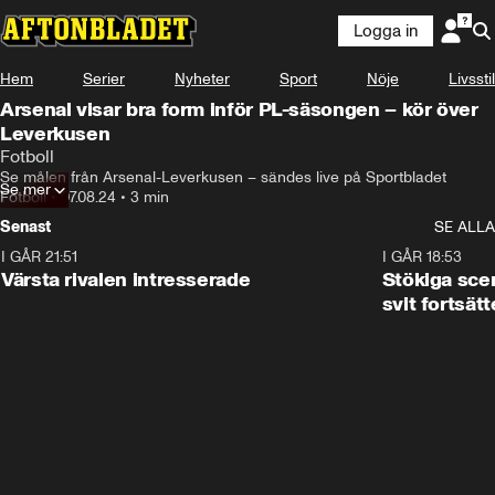
Logga in
Hem
Serier
Nyheter
Sport
Nöje
Livsstil
Arsenal visar bra form inför PL-säsongen – kör över
Leverkusen
Fotboll
Se målen från Arsenal-Leverkusen – sändes live på Sportbladet
Se mer
Fotboll
•
07.08.24
•
3 min
Senast
SE ALLA
I GÅR 21:51
0:31
I GÅR 18:53
Värsta rivalen intresserade
Stökiga sce
svit fortsätt