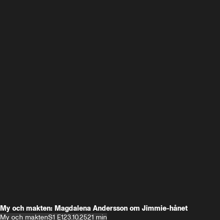
My och makten: Magdalena Andersson om Jimmie-hånet
My och makten
S1 E1
23.10.25
21 min