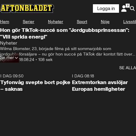
Logga in
Hem
Serier
Nyheter
Sport
Nöje
Livsstil
Hon gör TikTok-succé som "Jordgubbsprinsessan":
"Vill sprida energi"
"Jordgubbsprinsessan, det var inte dåligt."
Nyheter
Wilma Blomster, 23, började filma på sitt sommarjobb som 
jordgubbsförsäljare – nu gör hon succé på TikTok där kontot fått över 
Se mer
130 tusen följare. 

Nyheter
•
18.08.24
•
108 sek
SE ALLA
– Jag vill sprida vidare min energi, säger Wilma Blomster.
I DAG 09:50
0:53
I DAG 08:18
Tyfonvåg svepte bort pojke
Extremtorkan avslöjar
– saknas
Europas hemligheter