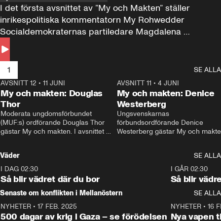
I det första avsnittet av ”My och Makten” ställer 
inrikespolitiska kommentatorn My Rohwedder 
Socialdemokraternas partiledare Magdalena 
Andersson till svars.
1
SE ALLA
AVSNITT 12
•
11 JUNI
26:27
AVSNITT 11
•
4 JUNI
2
My och makten: Douglas
My och makten: Denice
Thor
Westerberg
Moderata ungdomsförbundet 
Ungsvenskarnas 
(MUF:s) ordförande Douglas Thor 
förbundsordförande Denice 
gästar My och makten. I avsnittet 
Westerberg gästar My och makten.
diskuteras tonårsutvisningarna och 
avsnittet diskuteras migrationsfrå
hur Moderaterna ska locka väljare till 
och hur SD ska locka kvinnliga 
Väder
SE ALLA
valet i höst. 
väljare. 
I DAG 02:30
1:06
I GÅR 02:30
Så blir vädret där du bor
Så blir vädr
Senaste om konflikten i Mellanöstern
SE ALLA
NYHETER
•
17 FEB. 2025
0:45
NYHETER
•
16 F
500 dagar av krig i Gaza – se förödelsen
Nya vapen ti