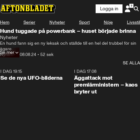
Logga in
Hem
Serier
Nyheter
Sport
Nöje
Livsstil
Hund tuggade på powerbank – huset började brinna
Nyheter
En hund fann sig en ny leksak och ställde till en hel del trubbel för sin 
ägare.

Se mer
Huset brann nämligen nästa ner.
Nyheter
•
08.08.24
•
52 sek
SE ALLA
I DAG 19:15
0:36
I DAG 17:08
Se de nya UFO-bilderna
Äggattack mot
premiärministern – kaos
bryter ut