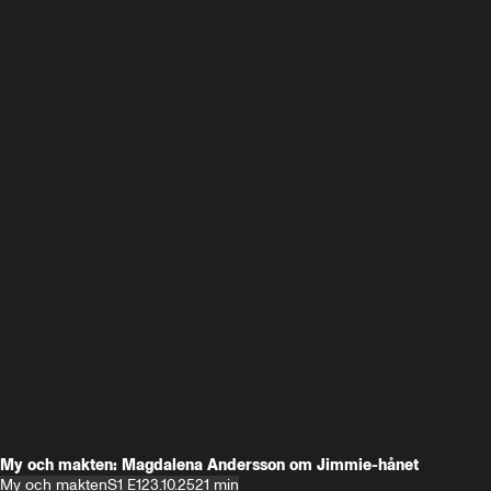
My och makten: Magdalena Andersson om Jimmie-hånet
My och makten
S1 E1
23.10.25
21 min