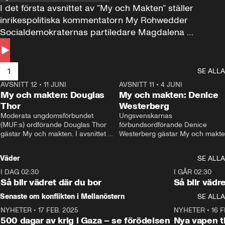
I det första avsnittet av ”My och Makten” ställer 
inrikespolitiska kommentatorn My Rohwedder 
Socialdemokraternas partiledare Magdalena 
Andersson till svars.
1
SE ALLA
AVSNITT 12
•
11 JUNI
26:27
AVSNITT 11
•
4 JUNI
2
My och makten: Douglas
My och makten: Denice
Thor
Westerberg
Moderata ungdomsförbundet 
Ungsvenskarnas 
(MUF:s) ordförande Douglas Thor 
förbundsordförande Denice 
gästar My och makten. I avsnittet 
Westerberg gästar My och makten.
diskuteras tonårsutvisningarna och 
avsnittet diskuteras migrationsfrå
hur Moderaterna ska locka väljare till 
och hur SD ska locka kvinnliga 
Väder
SE ALLA
valet i höst. 
väljare. 
I DAG 02:30
1:06
I GÅR 02:30
Så blir vädret där du bor
Så blir vädr
Senaste om konflikten i Mellanöstern
SE ALLA
NYHETER
•
17 FEB. 2025
0:45
NYHETER
•
16 F
500 dagar av krig i Gaza – se förödelsen
Nya vapen ti