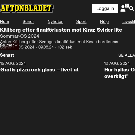
Logga in
Hem
Serier
Nyheter
Sport
Nöje
Livsstil
Källberg efter finalförlusten mot Kina: Svider lite
Sommar-OS 2024
Anton Källberg efter Sveriges finalförlust mot Kina i bordtennis
Se mer
Sommar-OS 2024
•
09.08.24
•
102 sek
Senast
SE ALLA
15 AUG. 2024
0:26
12 AUG. 2024
Gratis pizza och glass – livet ut
Här hyllas O
overkligt"